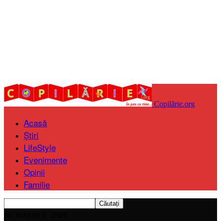
Copilărie.org
Acasă
Știri
LifeStyle
Evenimente
Opinii
Familie
joi, august 6, 2026