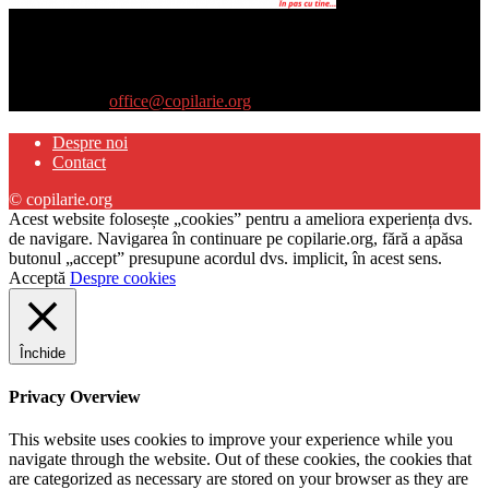
Site-ul www.copilarie.org este o platformă de tip info-comunicate,
care se adresează
părinţilor interesaţi să descopere abilităţile ascunse sau restante ale
propriilor copii
Contactați-ne:
office@copilarie.org
Despre noi
Contact
© copilarie.org
Acest website folosește „cookies” pentru a ameliora experiența dvs.
de navigare. Navigarea în continuare pe copilarie.org, fără a apăsa
butonul „accept” presupune acordul dvs. implicit, în acest sens.
Acceptă
Despre cookies
Închide
Privacy Overview
This website uses cookies to improve your experience while you
navigate through the website. Out of these cookies, the cookies that
are categorized as necessary are stored on your browser as they are