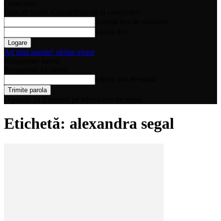
Conectare
Bine ați venit! Autentificați-vă in contul dvs
numele dvs de utilizator
parola dvs
Ați uitat parola? obține ajutor
Recuperare parola
Recuperați-vă parola
adresa dvs de email
O parola va fi trimisă pe adresa dvs de email.
Etichetă: alexandra segal