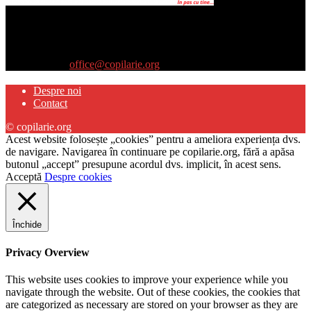
Site-ul www.copilarie.org este o platformă de tip info-comunicate,
care se adresează
părinţilor interesaţi să descopere abilităţile ascunse sau restante ale
propriilor copii
Contactați-ne:
office@copilarie.org
Despre noi
Contact
© copilarie.org
Acest website folosește „cookies” pentru a ameliora experiența dvs.
de navigare. Navigarea în continuare pe copilarie.org, fără a apăsa
butonul „accept” presupune acordul dvs. implicit, în acest sens.
Acceptă
Despre cookies
Închide
Privacy Overview
This website uses cookies to improve your experience while you
navigate through the website. Out of these cookies, the cookies that
are categorized as necessary are stored on your browser as they are