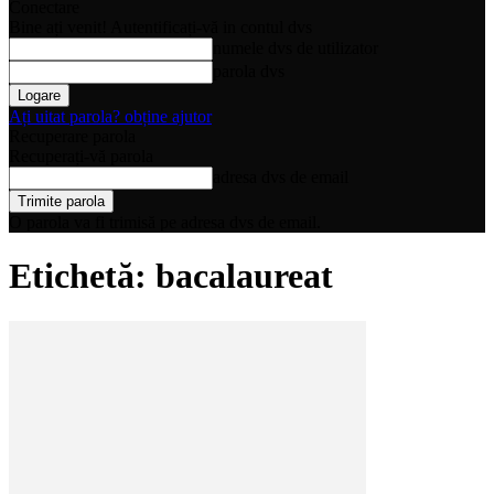
Conectare
Bine ați venit! Autentificați-vă in contul dvs
numele dvs de utilizator
parola dvs
Ați uitat parola? obține ajutor
Recuperare parola
Recuperați-vă parola
adresa dvs de email
O parola va fi trimisă pe adresa dvs de email.
Etichetă: bacalaureat