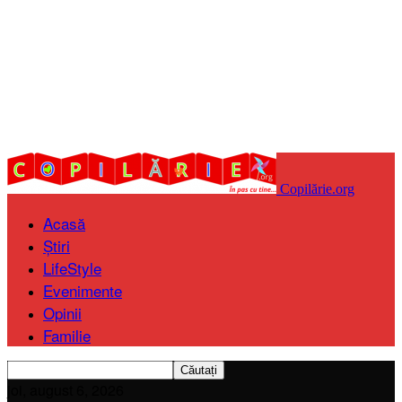
Copilărie.org
Acasă
Știri
LifeStyle
Evenimente
Opinii
Familie
joi, august 6, 2026