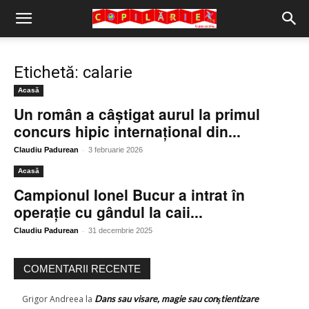
Copilărie.org
Etichetă: calarie
Acasă
Un român a câștigat aurul la primul
concurs hipic internațional din...
-
Claudiu Padurean
3 februarie 2026
Acasă
Campionul Ionel Bucur a intrat în
operație cu gândul la caii...
-
Claudiu Padurean
31 decembrie 2025
COMENTARII RECENTE
Grigor Andreea
la
Dans sau visare, magie sau conştientizare