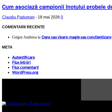
Cum asociază campionii înotului probele de 
Claudiu Padurean
-
18 mai 2026
0
COMENTARII RECENTE
Dans sau visare, magie sau conştientizare
Grigor Andreea
la
META
Autentificare
Flux intrări
Flux comentarii
WordPress.org
Site-ul www.copilarie.org este o platformă de tip info-comunicate, car