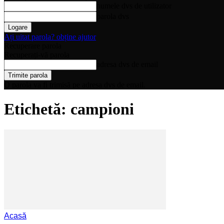
numele dvs de utilizator
parola dvs
Ați uitat parola? obține ajutor
Recuperare parola
Recuperați-vă parola
adresa dvs de email
O parola va fi trimisă pe adresa dvs de email.
Etichetă: campioni
Acasă