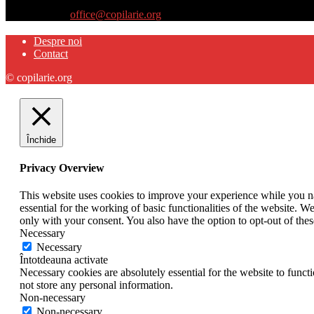
părinţilor interesaţi să descopere abilităţile ascunse sau restante ale pro
Contactați-ne:
office@copilarie.org
Despre noi
Contact
© copilarie.org
Închide
Privacy Overview
This website uses cookies to improve your experience while you nav
essential for the working of basic functionalities of the website. 
only with your consent. You also have the option to opt-out of th
Necessary
Necessary
Întotdeauna activate
Necessary cookies are absolutely essential for the website to funct
not store any personal information.
Non-necessary
Non-necessary