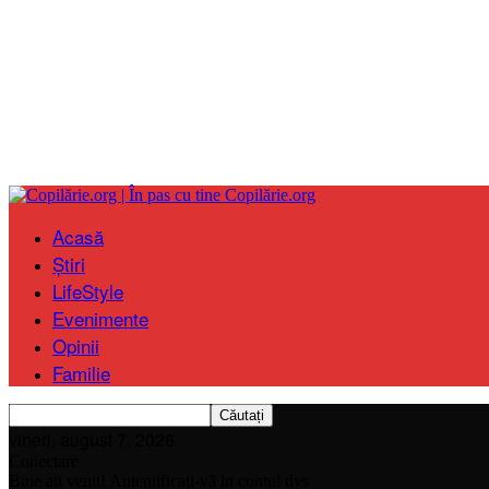
Copilărie.org
Acasă
Știri
LifeStyle
Evenimente
Opinii
Familie
vineri, august 7, 2026
Conectare
Bine ați venit! Autentificați-vă in contul dvs