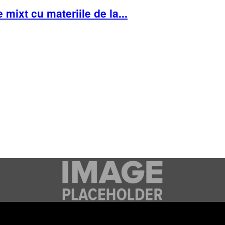
mixt cu materiile de la...
e se adresează