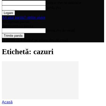
numele dvs de utilizator
parola dvs
Ați uitat parola? obține ajutor
Recuperare parola
Recuperați-vă parola
adresa dvs de email
O parola va fi trimisă pe adresa dvs de email.
Etichetă: cazuri
Acasă