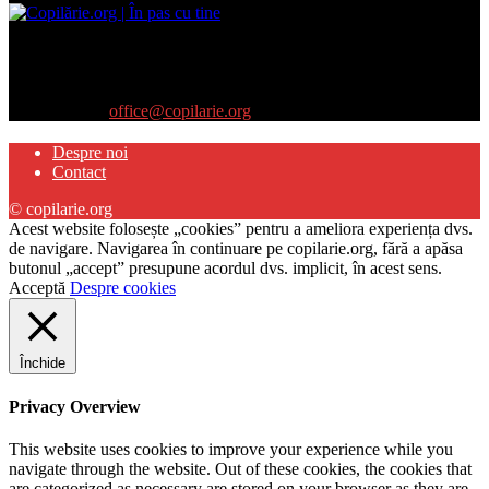
Site-ul www.copilarie.org este o platformă de tip info-comunicate,
care se adresează
părinţilor interesaţi să descopere abilităţile ascunse sau restante ale
propriilor copii
Contactați-ne:
office@copilarie.org
Despre noi
Contact
© copilarie.org
Acest website folosește „cookies” pentru a ameliora experiența dvs.
de navigare. Navigarea în continuare pe copilarie.org, fără a apăsa
butonul „accept” presupune acordul dvs. implicit, în acest sens.
Acceptă
Despre cookies
Închide
Privacy Overview
This website uses cookies to improve your experience while you
navigate through the website. Out of these cookies, the cookies that
are categorized as necessary are stored on your browser as they are