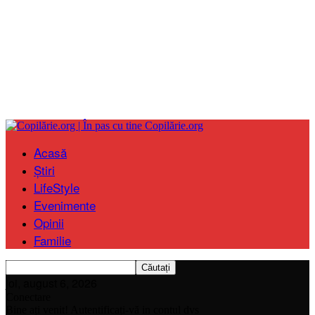
Copilărie.org
Acasă
Știri
LifeStyle
Evenimente
Opinii
Familie
joi, august 6, 2026
Conectare
Bine ați venit! Autentificați-vă in contul dvs