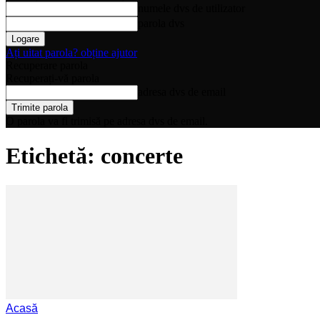
numele dvs de utilizator
parola dvs
Ați uitat parola? obține ajutor
Recuperare parola
Recuperați-vă parola
adresa dvs de email
O parola va fi trimisă pe adresa dvs de email.
Etichetă: concerte
Acasă