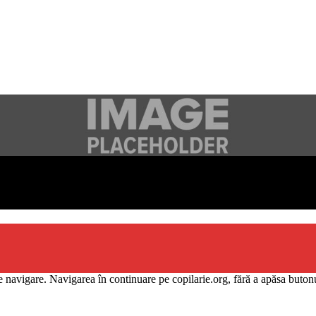
e se adresează
priilor copii
 navigare. Navigarea în continuare pe copilarie.org, fără a apăsa butonu