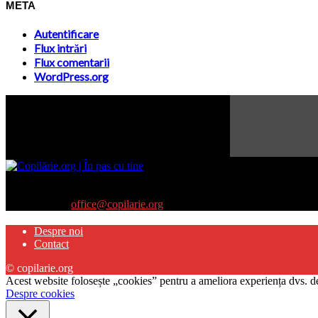
META
Autentificare
Flux intrări
Flux comentarii
WordPress.org
Site-ul www.copilarie.org este o platformă de tip info-comunicate, car
părinţilor interesaţi să descopere abilităţile ascunse sau restante ale pro
Contactați-ne:
office@copilarie.org
Despre noi
Contact
© copilarie.org
Acest website folosește „cookies” pentru a ameliora experiența dvs. de
Despre cookies