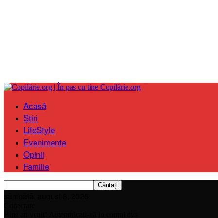
Copilărie.org
Acasă
Știri
LifeStyle
Evenimente
Opinii
Familie
sâmbătă, august 8, 2026
Conectare
Bine ați venit! Autentificați-vă in contul dvs