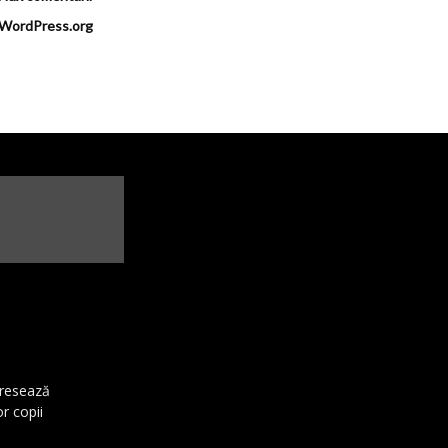
WordPress.org
dresează
or copii