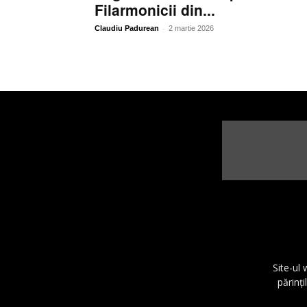
Filarmonicii din...
-
Claudiu Padurean
2 martie 2026
Site-ul
părinţi