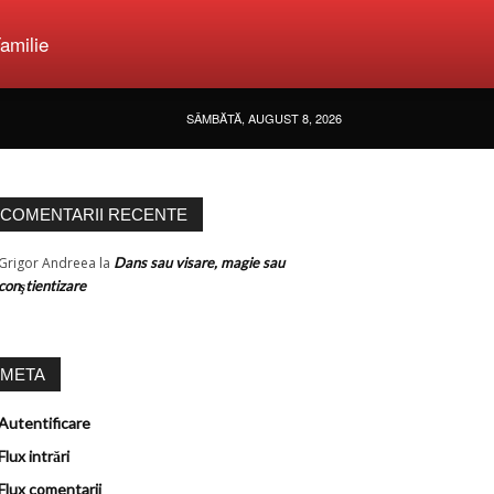
amilie
SÂMBĂTĂ, AUGUST 8, 2026
COMENTARII RECENTE
Grigor Andreea
la
Dans sau visare, magie sau
conştientizare
META
Autentificare
Flux intrări
Flux comentarii