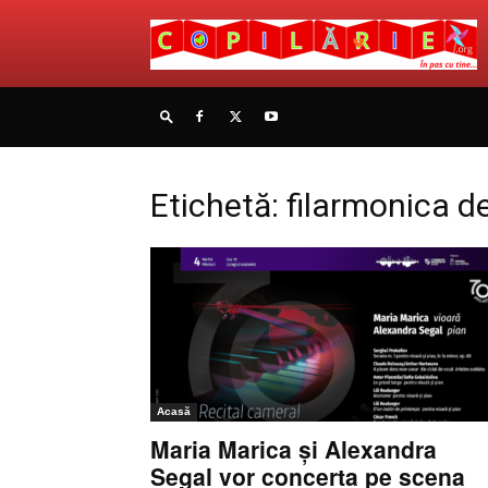
Etichetă: filarmonica de
Acasă
Maria Marica și Alexandra
Segal vor concerta pe scena