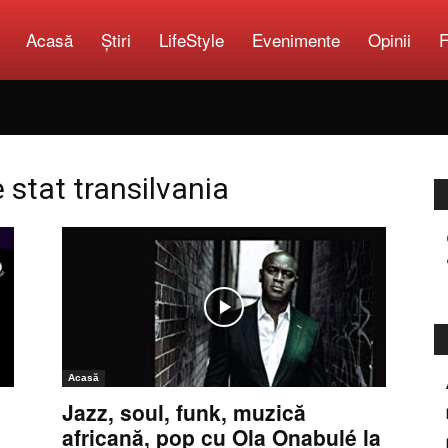
Acasă
Știri
LifeStyle
Evenimente
Opinii
F
Copilărie.org
 stat transilvania
Acasă
Jazz, soul, funk, muzică
africană, pop cu Ola Onabulé la