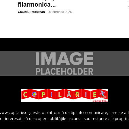
filarmonica...
-
Claudiu Padurean
8 februarie 2026
 www.copilarie.org este o platformă de tip info-comunicate, care se a
lor interesaţi să descopere abilităţile ascunse sau restante ale propriil