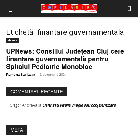
Copilărie.org
Etichetă: finantare guvernamentala
Acasă
UPNews: Consiliul Județean Cluj cere
finanțare guvernamentală pentru
Spitalul Pediatric Monobloc
-
Ramona Saplacan
1 decembrie 2024
COMENTARII RECENTE
Grigor Andreea
la
Dans sau visare, magie sau conştientizare
META