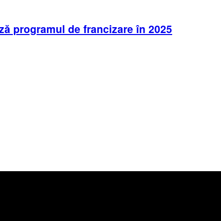
ză programul de francizare în 2025
e se adresează
priilor copii