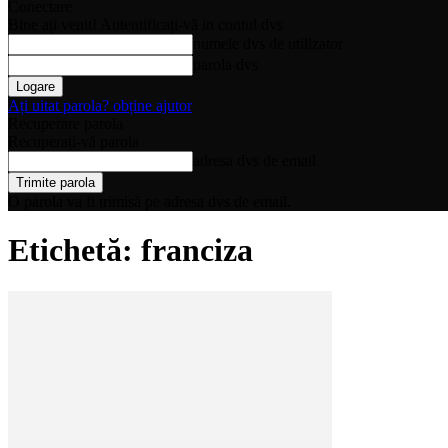
Conectare
Bine ați venit! Autentificați-vă in contul dvs
numele dvs de utilizator
parola dvs
Ați uitat parola? obține ajutor
Recuperare parola
Recuperați-vă parola
adresa dvs de email
O parola va fi trimisă pe adresa dvs de email.
Etichetă: franciza