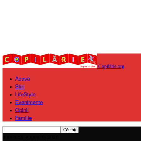
Copilărie.org
Acasă
Știri
LifeStyle
Evenimente
Opinii
Familie
duminică, august 9, 2026