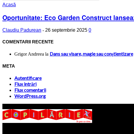
Acasă
Oportunitate: Eco Garden Construct lansea
Claudiu Padurean
-
26 septembrie 2025
0
COMENTARII RECENTE
Dans sau visare, magie sau conştientizare
Grigor Andreea
la
META
Autentificare
Flux intrări
Flux comentarii
WordPress.org
Site-ul www.copilarie.org este o platformă de tip info-comunicate, car
părinţilor interesaţi să descopere abilităţile ascunse sau restante ale pro