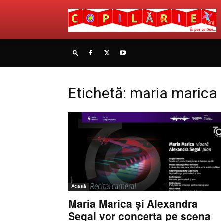
Etichetă: maria marica
Acasă
Maria Marica și Alexandra
Segal vor concerta pe scena