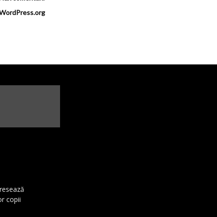
WordPress.org
dresează
or copii