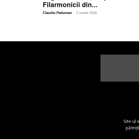
Filarmonicii din...
-
Claudiu Padurean
2 martie 2026
Site-ul
părinţi