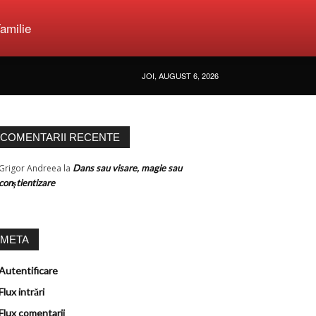
amilie
JOI, AUGUST 6, 2026
COMENTARII RECENTE
Grigor Andreea
la
Dans sau visare, magie sau
conştientizare
META
Autentificare
Flux intrări
Flux comentarii