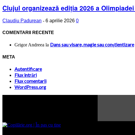
Clujul organizează ediția 2026 a Olimpiadei n
Claudiu Padurean
-
6 aprilie 2026
0
COMENTARII RECENTE
Dans sau visare, magie sau conştientizare
Grigor Andreea
la
META
Autentificare
Flux intrări
Flux comentarii
WordPress.org
Site-ul www.copilarie.org este o platformă de tip info-comunicate, car