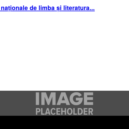
aționale de limba și literatura...
e se adresează