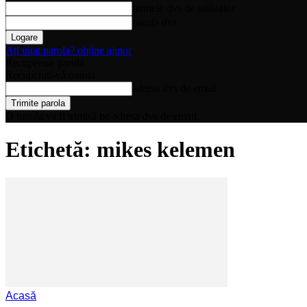
numele dvs de utilizator
parola dvs
Ați uitat parola? obține ajutor
Recuperare parola
Recuperați-vă parola
adresa dvs de email
O parola va fi trimisă pe adresa dvs de email.
Etichetă: mikes kelemen
Acasă