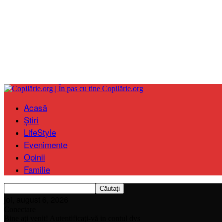
Copilărie.org
Acasă
Știri
LifeStyle
Evenimente
Opinii
Familie
joi, august 6, 2026
Conectare
Bine ați venit! Autentificați-vă in contul dvs