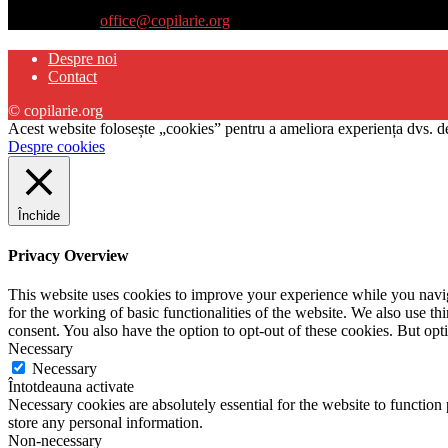
părinţilor interesaţi să descopere abilităţile ascunse sau restante ale pro
Contactați-ne:
office@copilarie.org
Despre noi
Contact
© copilarie.org
Acest website folosește „cookies” pentru a ameliora experiența dvs. de
Despre cookies
Închide
Privacy Overview
This website uses cookies to improve your experience while you naviga
for the working of basic functionalities of the website. We also use t
consent. You also have the option to opt-out of these cookies. But op
Necessary
Necessary
Întotdeauna activate
Necessary cookies are absolutely essential for the website to function 
store any personal information.
Non-necessary