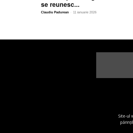
se reunesc...
-
Claudiu Padurean
11 ianuarie 2026
Site-ul
părinţi