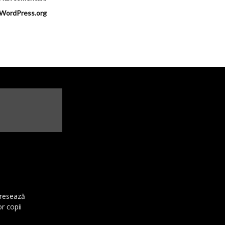
WordPress.org
dresează
or copii