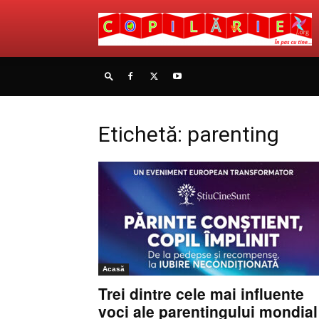
Etichetă: parenting
Acasă
Trei dintre cele mai influente
voci ale parentingului mondial