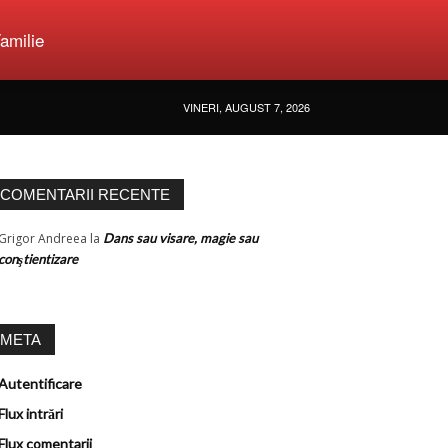
amilie
VINERI, AUGUST 7, 2026
COMENTARII RECENTE
Grigor Andreea
la
Dans sau visare, magie sau
conştientizare
META
Autentificare
Flux intrări
Flux comentarii