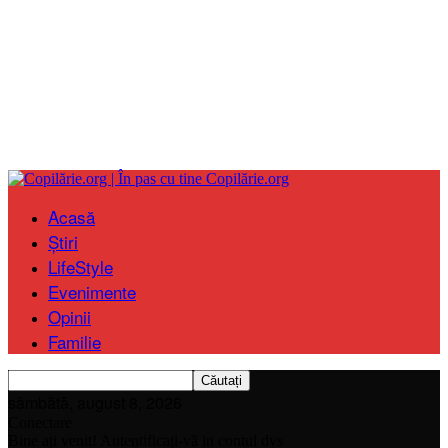
Copilărie.org
Acasă
Știri
LifeStyle
Evenimente
Opinii
Familie
sâmbătă, august 8, 2026
Conectare
Bine ați venit! Autentificați-vă in contul dvs