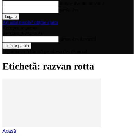
numele dvs de utilizator
parola dvs
Ați uitat parola? obține ajutor
Recuperare parola
Recuperați-vă parola
adresa dvs de email
O parola va fi trimisă pe adresa dvs de email.
Etichetă: razvan rotta
Acasă