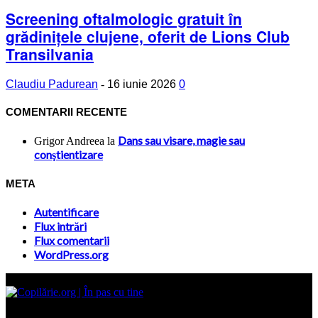
Screening oftalmologic gratuit în
grădinițele clujene, oferit de Lions Club
Transilvania
Claudiu Padurean
-
16 iunie 2026
0
COMENTARII RECENTE
Dans sau visare, magie sau
Grigor Andreea
la
conştientizare
META
Autentificare
Flux intrări
Flux comentarii
WordPress.org
Site-ul www.copilarie.org este o platformă de tip info-comunicate,
care se adresează