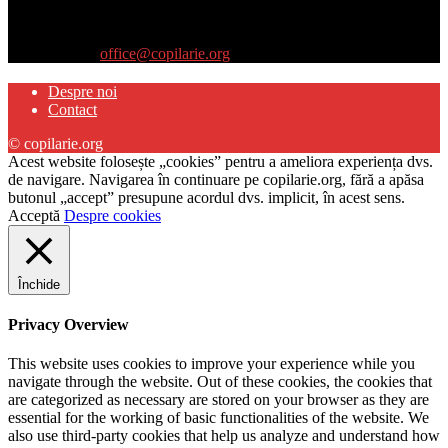
părinţilor interesaţi să descopere abilităţile ascunse sau restante ale
propriilor copii
Contactați-ne:
office@copilarie.org
Despre noi
Contact
© copilarie.org
Acest website folosește „cookies” pentru a ameliora experiența dvs.
de navigare. Navigarea în continuare pe copilarie.org, fără a apăsa
butonul „accept” presupune acordul dvs. implicit, în acest sens.
Acceptă
Despre cookies
Închide
Privacy Overview
This website uses cookies to improve your experience while you
navigate through the website. Out of these cookies, the cookies that
are categorized as necessary are stored on your browser as they are
essential for the working of basic functionalities of the website. We
also use third-party cookies that help us analyze and understand how