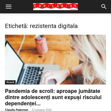
Copilărie.org
Etichetă: rezistenta digitala
Acasă
Pandemia de scroll: aproape jumătate
dintre adolescenți sunt expuși riscului
dependenței...
-
Claudiu Padurean
12 ianuarie 2026