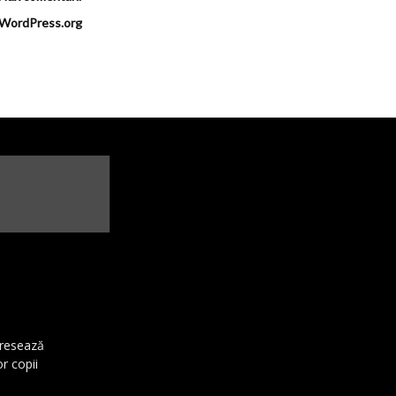
WordPress.org
dresează
or copii