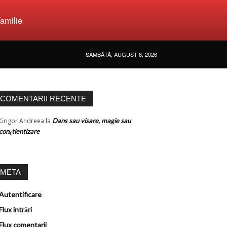
amilie
SÂMBĂTĂ, AUGUST 8, 2026
COMENTARII RECENTE
Grigor Andreea
la
Dans sau visare, magie sau
conştientizare
META
Autentificare
Flux intrări
Flux comentarii