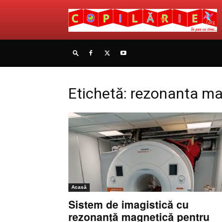
Etichetă: rezonanta m
Acasă
Sistem de imagistică cu
rezonanță magnetică pentru