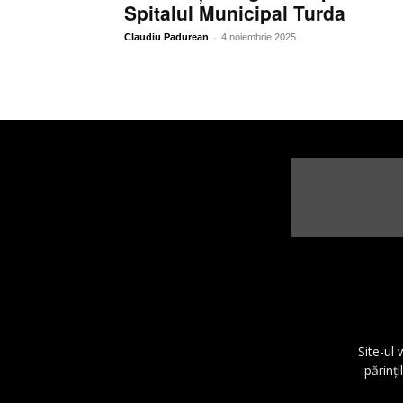
Spitalul Municipal Turda
-
Claudiu Padurean
4 noiembrie 2025
Site-ul
părinţi