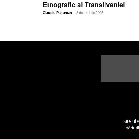
Etnografic al Transilvaniei
-
Claudiu Padurean
8 decembrie 2025
Site-ul
părinţi