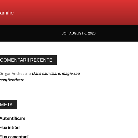
amilie
JOI, AUGUST 6, 2026
COMENTARII RECENTE
Grigor Andreea
la
Dans sau visare, magie sau
conştientizare
META
Autentificare
Flux intrări
Flux comentarii