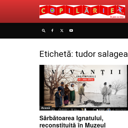
Etichetă: tudor salage
Acasă
Sărbătoarea Ignatului,
reconstituită în Muzeul