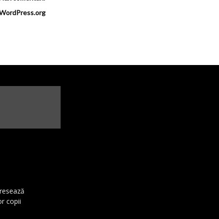
WordPress.org
dresează
or copii