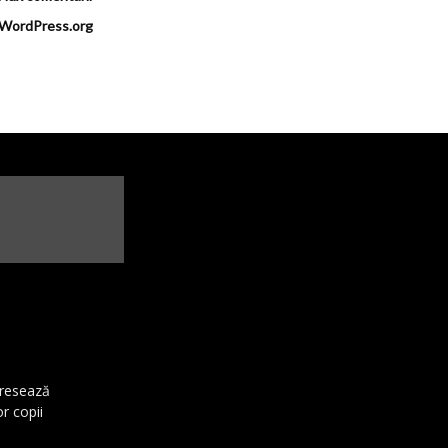
WordPress.org
dresează
or copii