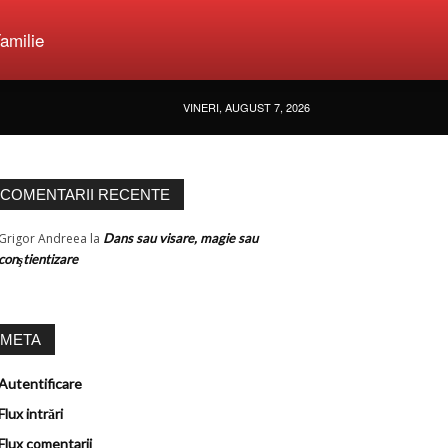
amilie
VINERI, AUGUST 7, 2026
COMENTARII RECENTE
Grigor Andreea
la
Dans sau visare, magie sau
conştientizare
META
Autentificare
Flux intrări
Flux comentarii