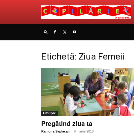
Etichetă: Ziua Femeii
LifeStyle
Pregătind ziua ta
-
Ramona Saplacan
8 martie 2018