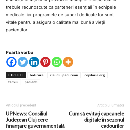
trebuie recunoscute ca parteneri esențiali în echipele
medicale, iar programele de suport dedicate lor sunt
vitale pentru a asigura o calitate mai bună a vieții
pacienților.
Poartă vorba
ETICHETE
boli rare
claudiu padurean
copilarie.org
familii
pacienti
Articolul precedent
Articolul următor
UPNews: Consiliul
Cum să evitați capcanele
Județean Cluj cere
digitale în sezonul
finanțare guvernamentală
cadourilor