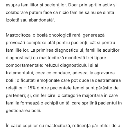
asupra familiilor și pacienților. Doar prin sprijin activ și
colaborare putem face ca nicio familie să nu se simtă
izolată sau abandonată”.
Mastocitoza, o boală oncologică rară, generează
provocări complexe atât pentru pacienți, cât și pentru
familiile lor. La primirea diagnosticului, familiile adulților
diagnosticați cu mastocitoză manifestă trei tipare
comportamentale: refuzul diagnosticului și al
tratamentului, ceea ce conduce, adesea, la agravarea
bolii; dificultăți emoționale care pot duce la destrămarea
relațiilor – 15% dintre pacientele femei sunt părăsite de
parteneri; și, din fericire, o categorie majoritară în care
familia formează o echipă unită, care sprijină pacientul în
gestionarea bolii.
În cazul copiilor cu mastocitoză, reticența părinților de a