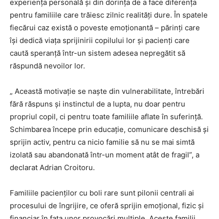
experiența personală și din dorința de a face diferența
pentru familiile care trăiesc zilnic realități dure. În spatele
fiecărui caz există o poveste emoționantă – părinți care
își dedică viața sprijinirii copilului lor și pacienți care
caută speranță într-un sistem adesea nepregătit să
răspundă nevoilor lor.
„ Această motivație se naște din vulnerabilitate, întrebări
fără răspuns și instinctul de a lupta, nu doar pentru
propriul copil, ci pentru toate familiile aflate în suferință.
Schimbarea începe prin educație, comunicare deschisă și
sprijin activ, pentru ca nicio familie să nu se mai simtă
izolată sau abandonată într-un moment atât de fragil”, a
declarat Adrian Croitoru.
Familiile pacienților cu boli rare sunt pilonii centrali ai
procesului de îngrijire, ce oferă sprijin emoțional, fizic și
financiar în fața unor provocări multiple. Aceste familii