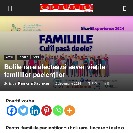
Copilărie.org
Acasă
Familie
Știri
Bolile rare afectează sever viețile
familiilor pacienților
Scris de
Ramona Saplacan
-
153
2 decembrie 2024
0
Poartă vorba
Pentru familiile pacienților cu boli rare, fiecare zi este o