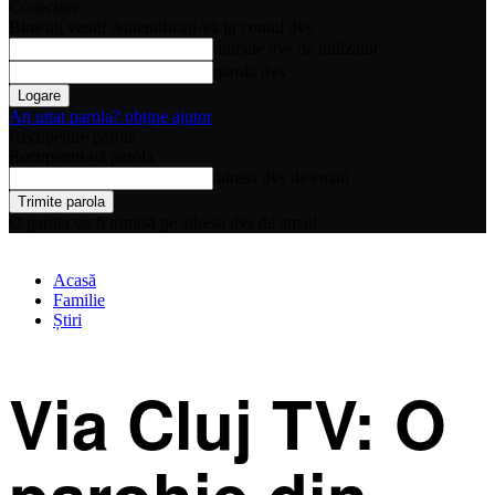
Conectare
Bine ați venit! Autentificați-vă in contul dvs
numele dvs de utilizator
parola dvs
Ați uitat parola? obține ajutor
Recuperare parola
Recuperați-vă parola
adresa dvs de email
O parola va fi trimisă pe adresa dvs de email.
Acasă
Familie
Știri
Via Cluj TV: O
parohie din