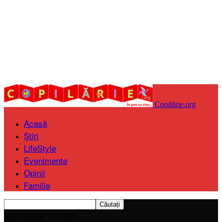
Copilărie.org
Acasă
Știri
LifeStyle
Evenimente
Opinii
Familie
luni, august 10, 2026