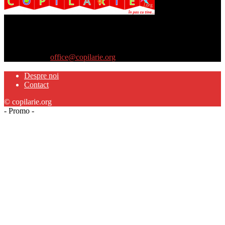
Site-ul www.copilarie.org este o platformă de tip info-comunicate,
care se adresează
părinţilor interesaţi să descopere abilităţile ascunse sau restante ale
propriilor copii
Contactați-ne:
office@copilarie.org
Despre noi
Contact
© copilarie.org
- Promo -