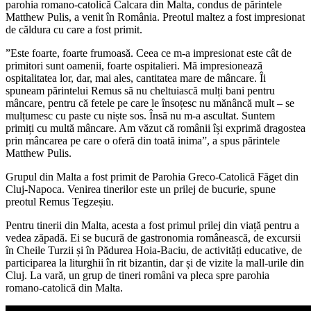
parohia romano-catolică Calcara din Malta, condus de părintele
Matthew Pulis, a venit în România. Preotul maltez a fost impresionat
de căldura cu care a fost primit.
”Este foarte, foarte frumoasă. Ceea ce m-a impresionat este cât de
primitori sunt oamenii, foarte ospitalieri. Mă impresionează
ospitalitatea lor, dar, mai ales, cantitatea mare de mâncare. Îi
spuneam părintelui Remus să nu cheltuiască mulți bani pentru
mâncare, pentru că fetele pe care le însoțesc nu mănâncă mult – se
mulțumesc cu paste cu niște sos. Însă nu m-a ascultat. Suntem
primiți cu multă mâncare. Am văzut că românii își exprimă dragostea
prin mâncarea pe care o oferă din toată inima”, a spus părintele
Matthew Pulis.
Grupul din Malta a fost primit de Parohia Greco-Catolică Făget din
Cluj-Napoca. Venirea tinerilor este un prilej de bucurie, spune
preotul Remus Tegzeșiu.
Pentru tinerii din Malta, acesta a fost primul prilej din viață pentru a
vedea zăpadă. Ei se bucură de gastronomia românească, de excursii
în Cheile Turzii și în Pădurea Hoia-Baciu, de activități educative, de
participarea la liturghii în rit bizantin, dar și de vizite la mall-urile din
Cluj. La vară, un grup de tineri români va pleca spre parohia
romano-catolică din Malta.