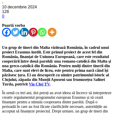
-
10 decembrie 2024
128
0
Poartă vorba
Un grup de tineri din Malta vizitează România, în cadrul unui
proiect Erasmus inedit. Este primul proiect de acest fel din
România, finanțat de Uniunea Europeană, care este rezultatul
cooperării între două parohii: una romano-catolică din Malta și
una greco-catolică din România. Pentru mulți dintre tinerii din
Malta, care sunt elevi de liceu, este pentru prima oară când își
părăsesc țara. Ei au descoperit cu uimire patrimoniul istoric al
Clujului, zăpada din Munții Apuseni sau frumusețea Salinei
Turda, potrivit
Via Cluj TV
.
În urmă cu trei ani, doi preoți au avut ideea să încerce să interpreteze
creativ regulamentul programului european Erasmus și să ceară
finanțare pentru a stimula cooperarea dintre parohii. După o
perioadă în care au fost făcute clarificările necesare, autoritățile au
acceptat să finanțeze proiectul. Drept urmare, un grup de tineri din