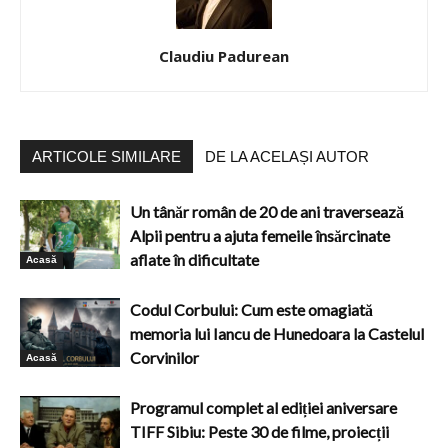
Claudiu Padurean
ARTICOLE SIMILARE
DE LA ACELAȘI AUTOR
Un tânăr român de 20 de ani traversează
Alpii pentru a ajuta femeile însărcinate
aflate în dificultate
Acasă
Codul Corbului: Cum este omagiată
memoria lui Iancu de Hunedoara la Castelul
Corvinilor
Acasă
Programul complet al ediției aniversare
TIFF Sibiu: Peste 30 de filme, proiecții