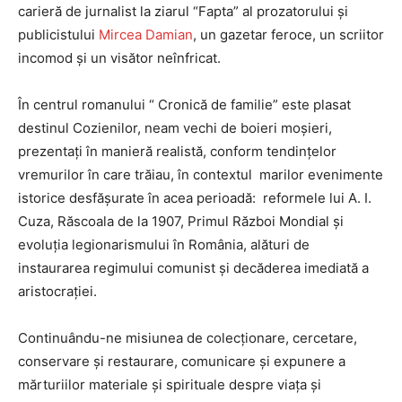
carieră de jurnalist la ziarul
“
Fapta” al prozatorului și
publicistului
Mircea Damian
, un gazetar feroce, un scriitor
incomod și un visător neînfricat.
În centrul romanului “
Cronică de familie
” este plasat
destinul
Cozienilor, neam vechi de boieri moșieri,
prezentați în manieră realistă, conform tendințelor
vremurilor în care trăiau, în contextul
marilor evenimente
istorice desfășurate în acea perioadă:
reformele lui A. I.
Cuza, Răscoala de la 1907, Primul Război Mondial și
evoluția legionarismului în România, alături de
instaurarea regimului comunist și decăderea imediată a
aristocrației.
Continuându-ne misiunea de colecționare, cercetare,
conservare și restaurare, comunicare și expunere a
mărturiilor materiale și spirituale despre viața și