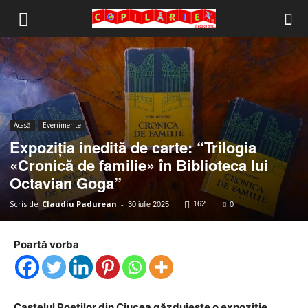
Copilărie.org
Acasă
Evenimente
Expoziția inedită de carte: “Trilogia
«Cronică de familie» în Biblioteca lui
Octavian Goga”
Scris de
Claudiu Padurean
-
162
30 iulie 2025
0
Poartă vorba
Castelul Poeților din Ciucea găzduiește o expoziție