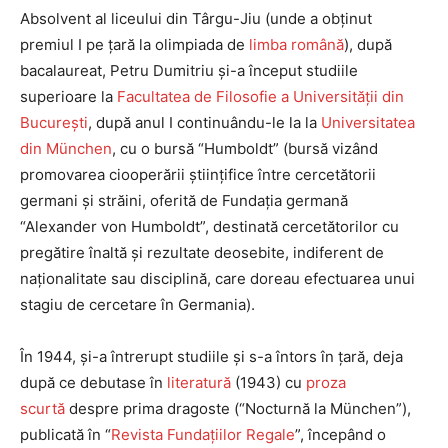
Absolvent al liceului din Târgu-Jiu (unde a obținut
premiul I pe țară la olimpiada de
limba română
), după
bacalaureat, Petru Dumitriu și-a început studiile
superioare la
Facultatea de Filosofie a Universității din
București
, după
anul I continuându-le la la
Universitatea
din München
, cu o bursă
“
Humboldt” (bursă vizând
promovarea ciooperării științifice între cercetătorii
germani și străini, oferită de Fundația germană
“
Alexander von Humboldt
”, destinată cercetătorilor cu
pregătire înaltă și rezultate deosebite, indiferent de
naționalitate sau disciplină, care doreau efectuarea unui
stagiu de cercetare în Germania).
În 1944, și-a întrerupt studiile și s-a întors în țară, deja
după ce debutase în
literatură
(1943)
cu
proza
scurtă
despre prima dragoste
(“
Nocturnă la München”),
publicată în
“
Revista Fundațiilor Regale
”, începând o