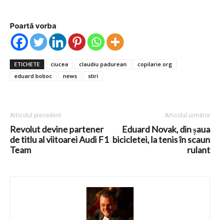
Poartă vorba
ETICHETE
ciucea
claudiu padurean
copilarie.org
eduard boboc
news
stiri
Articolul precedent
Articolul următor
Revolut devine partener
Eduard Novak, din șaua
de titlu al viitoarei Audi F1
bicicletei, la tenis în scaun
Team
rulant