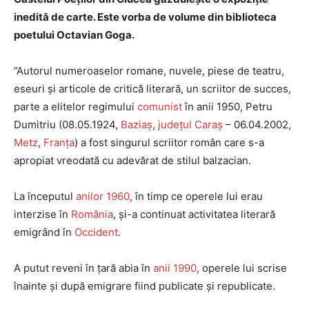
inedită de carte. Este vorba de volume din biblioteca
poetului Octavian Goga.
”Autorul numeroaselor romane, nuvele, piese de teatru,
eseuri și articole de critică literară, un scriitor de succes,
parte a elitelor regimului
comunist
în anii 1950, Petru
Dumitriu (08.05.1924,
Baziaș
,
județul Caraș
– 06.04.2002,
Metz
,
Franța
) a fost
singurul scriitor român care s-a
apropiat vreodată cu adevărat de stilul balzacian.
La începutul
anilor 1960
, în timp ce operele lui erau
interzise în
România
, și-a continuat activitatea literară
emigrând în
Occident
.
A putut reveni în țară abia în
anii 1990
, operele lui scrise
înainte și după emigrare fiind publicate și republicate.