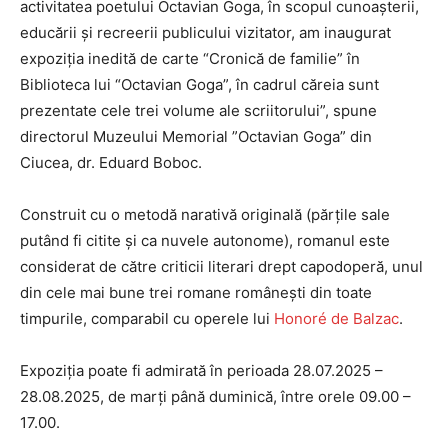
activitatea poetului Octavian Goga, în scopul cunoașterii,
educării și recreerii publicului vizitator, am inaugurat
expoziția inedită de carte
“Cronică de familie”
în
Biblioteca lui
“
Octavian Goga
”
, în cadrul căreia sunt
prezentate cele trei volume ale scriitorului”, spune
directorul Muzeului Memorial ”Octavian Goga” din
Ciucea, dr. Eduard Boboc.
Construit cu o metodă narativă originală (părțile sale
putând fi citite și ca nuvele autonome), romanul este
considerat de către criticii literari drept capodoperă, unul
din cele mai bune trei romane românești din toate
timpurile, comparabil cu operele lui
Honoré de Balzac
.
Expoziția poate fi admirată în perioada 28.07.2025 –
28.08.2025, de marți până duminică, între orele 09.00 –
17.00.