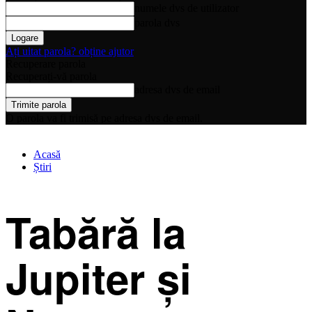
numele dvs de utilizator
parola dvs
Ați uitat parola? obține ajutor
Recuperare parola
Recuperați-vă parola
adresa dvs de email
O parola va fi trimisă pe adresa dvs de email.
Acasă
Știri
Tabără la
Jupiter și