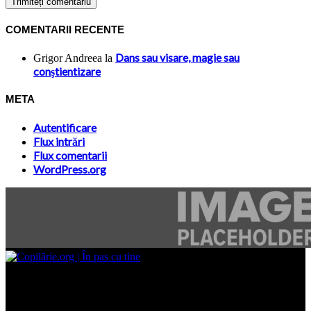
COMENTARII RECENTE
Dans sau visare, magie sau
Grigor Andreea
la
conştientizare
META
Autentificare
Flux intrări
Flux comentarii
WordPress.org
Site-ul www.copilarie.org este o platformă de tip info-comunicate,
care se adresează
părinţilor interesaţi să descopere abilităţile ascunse sau restante ale
propriilor copii