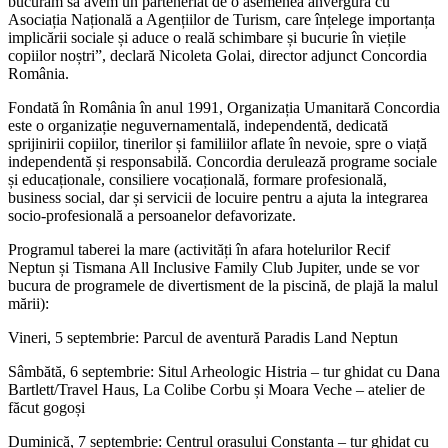
bucurăm să avem un parteneriat de o asemenea anvergură cu
Asociația Națională a Agențiilor de Turism, care înțelege importanța
implicării sociale și aduce o reală schimbare și bucurie în viețile
copiilor noștri”, declară Nicoleta Golai, director adjunct Concordia
România.
Fondată în România în anul 1991, Organizația Umanitară Concordia
este o organizație neguvernamentală, independentă, dedicată
sprijinirii copiilor, tinerilor și familiilor aflate în nevoie, spre o viață
independentă și responsabilă. Concordia derulează programe sociale
și educaționale, consiliere vocațională, formare profesională,
business social, dar și servicii de locuire pentru a ajuta la integrarea
socio-profesională a persoanelor defavorizate.
Programul taberei la mare (activități în afara hotelurilor Recif
Neptun și Tismana All Inclusive Family Club Jupiter, unde se vor
bucura de programele de divertisment de la piscină, de plajă la malul
mării):
Vineri, 5 septembrie: Parcul de aventură Paradis Land Neptun
Sâmbătă, 6 septembrie: Situl Arheologic Histria – tur ghidat cu Dana
Bartlett/Travel Haus, La Colibe Corbu și Moara Veche – atelier de
făcut gogoși
Duminică, 7 septembrie: Centrul orașului Constanța – tur ghidat cu