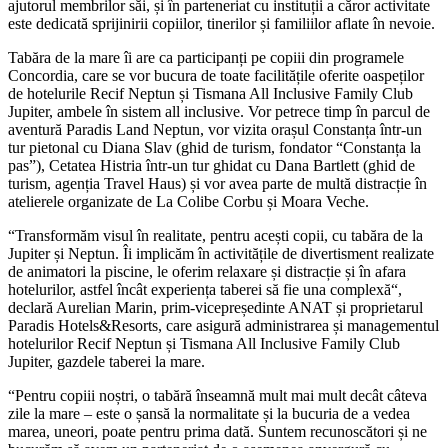
ajutorul membrilor săi, și în parteneriat cu instituții a căror activitate
este dedicată sprijinirii copiilor, tinerilor și familiilor aflate în nevoie.
Tabăra de la mare îi are ca participanți pe copiii din programele
Concordia, care se vor bucura de toate facilitățile oferite oaspeților
de hotelurile Recif Neptun și Tismana All Inclusive Family Club
Jupiter, ambele în sistem all inclusive. Vor petrece timp în parcul de
aventură Paradis Land Neptun, vor vizita orașul Constanța într-un
tur pietonal cu Diana Slav (ghid de turism, fondator “Constanța la
pas”), Cetatea Histria într-un tur ghidat cu Dana Bartlett (ghid de
turism, agenția Travel Haus) și vor avea parte de multă distracție în
atelierele organizate de La Colibe Corbu și Moara Veche.
“Transformăm visul în realitate, pentru acești copii, cu tabăra de la
Jupiter și Neptun. Îi implicăm în activitățile de divertisment realizate
de animatori la piscine, le oferim relaxare și distracție și în afara
hotelurilor, astfel încât experiența taberei să fie una complexă“,
declară Aurelian Marin, prim-vicepreședinte ANAT și proprietarul
Paradis Hotels&Resorts, care asigură administrarea și managementul
hotelurilor Recif Neptun și Tismana All Inclusive Family Club
Jupiter, gazdele taberei la mare.
“Pentru copiii noștri, o tabără înseamnă mult mai mult decât câteva
zile la mare – este o șansă la normalitate și la bucuria de a vedea
marea, uneori, poate pentru prima dată. Suntem recunoscători și ne