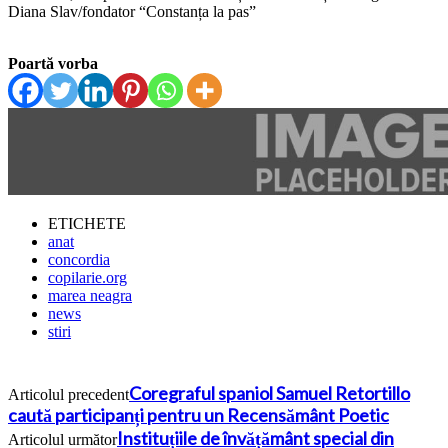
Diana Slav/fondator “Constanța la pas”
Poartă vorba
ETICHETE
anat
concordia
copilarie.org
marea neagra
news
stiri
Coregraful spaniol Samuel Retortillo
Articolul precedent
caută participanți pentru un Recensământ Poetic
Instituțiile de învățământ special din
Articolul următor