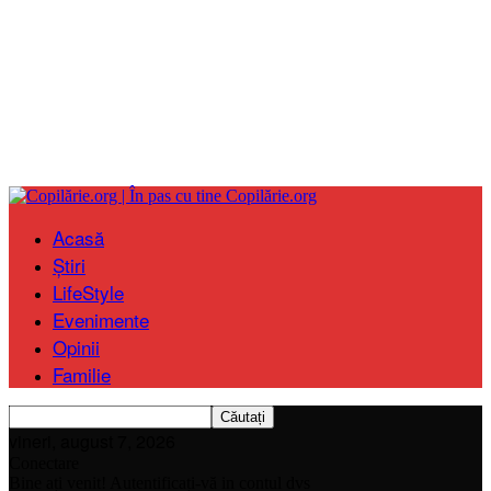
Copilărie.org
Acasă
Știri
LifeStyle
Evenimente
Opinii
Familie
vineri, august 7, 2026
Conectare
Bine ați venit! Autentificați-vă in contul dvs