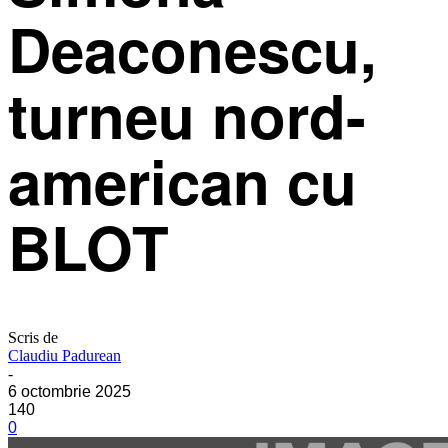
Deaconescu,
turneu nord-
american cu
BLOT
Scris de
Claudiu Padurean
-
6 octombrie 2025
140
0