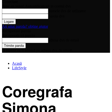
Conectare
Bine ați venit! Autentificați-vă in contul dvs
numele dvs de utilizator
parola dvs
Ați uitat parola? obține ajutor
Recuperare parola
Recuperați-vă parola
adresa dvs de email
O parola va fi trimisă pe adresa dvs de email.
Acasă
LifeStyle
Coregrafa
Simona