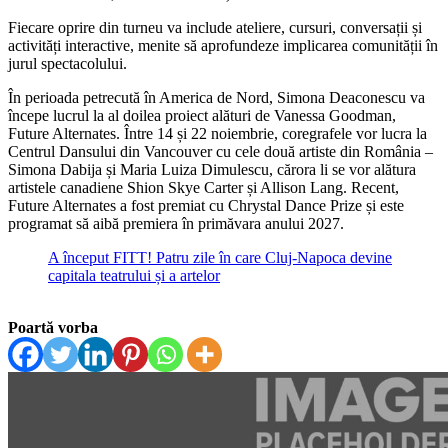
Fiecare oprire din turneu va include ateliere, cursuri, conversații și
activități interactive, menite să aprofundeze implicarea comunității în
jurul spectacolului.
În perioada petrecută în America de Nord, Simona Deaconescu va
începe lucrul la al doilea proiect alături de Vanessa Goodman,
Future Alternates. Între 14 și 22 noiembrie, coregrafele vor lucra la
Centrul Dansului din Vancouver cu cele două artiste din România –
Simona Dabija și Maria Luiza Dimulescu, cărora li se vor alătura
artistele canadiene Shion Skye Carter și Allison Lang. Recent,
Future Alternates a fost premiat cu Chrystal Dance Prize și este
programat să aibă premiera în primăvara anului 2027.
A început FITT! Patru zile în care Cluj-Napoca devine
capitala teatrului și a artelor
Poartă vorba