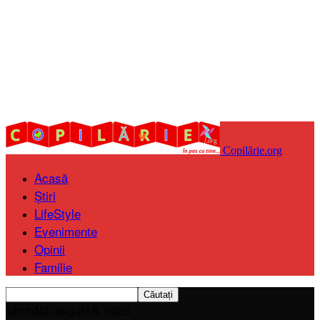
Copilărie.org
Acasă
Știri
LifeStyle
Evenimente
Opinii
Familie
sâmbătă, august 8, 2026