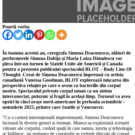
Poartă vorba
În toamna acestui an, coregrafa Simona Deaconescu, alături de
performerele Simona Dabija și Maria Luiza Dimulescu vor
pleca într-un turneu în Statele Unite ale Americii și Canada
pentru a prezenta publicului spectacolul BLOT – Body Line Of
Thought. Creat de Simona Deaconescu împreună cu artista
canadiană Vanessa Goodman, BLOT explorează mișcarea din
perspectiva relației pe care o avem cu bacteriile din corpul
nostru. Spectacolul privește corpul uman ca un sistem
interconectat, puternic și fragil în același timp. Turneul va avea
opriri în cinci orașe nord-americane în perioada octombrie –
noiembrie 2025, printre care Seattle și Vancouver.
”Cu o carieră internațională impresionantă, Simona Deaconescu
lucrează în diverse genuri și formate. Munca sa explorează scenarii
viitoare ale corpului, creând spații în care natura, istoria și tehnologia
se întâlnesc, iar noțiunea de coregrafie se extinde dincolo de corpul