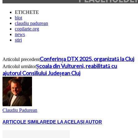
ETICHETE
blot
claudiu padurean
copilarie.org
news
stiri
Conferința DTX 2025, organizată la Cluj
Articolul precedent
Școala din Vultureni, reabilitată cu
Articolul următor
ajutorul Consiliului Județean Cluj
Claudiu Padurean
ARTICOLE SIMILARE
DE LA ACELAȘI AUTOR