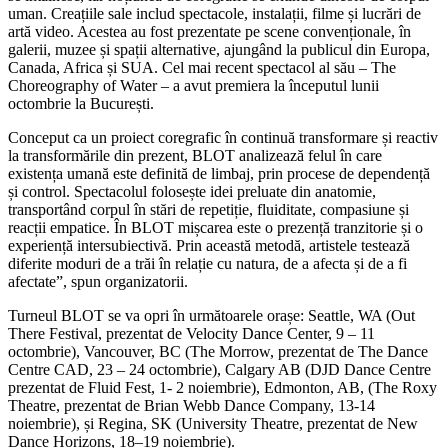
uman. Creațiile sale includ spectacole, instalații, filme și lucrări de
artă video. Acestea au fost prezentate pe scene convenționale, în
galerii, muzee și spații alternative, ajungând la publicul din Europa,
Canada, Africa și SUA. Cel mai recent spectacol al său – The
Choreography of Water – a avut premiera la începutul lunii
octombrie la București.
Conceput ca un proiect coregrafic în continuă transformare și reactiv
la transformările din prezent, BLOT analizează felul în care
existența umană este definită de limbaj, prin procese de dependență
și control. Spectacolul folosește idei preluate din anatomie,
transportând corpul în stări de repetiție, fluiditate, compasiune și
reacții empatice. În BLOT mișcarea este o prezență tranzitorie și o
experiență intersubiectivă. Prin această metodă, artistele testează
diferite moduri de a trăi în relație cu natura, de a afecta și de a fi
afectate”, spun organizatorii.
Turneul BLOT se va opri în următoarele orașe: Seattle, WA (Out
There Festival, prezentat de Velocity Dance Center, 9 – 11
octombrie), Vancouver, BC (The Morrow, prezentat de The Dance
Centre CAD, 23 – 24 octombrie), Calgary AB (DJD Dance Centre
prezentat de Fluid Fest, 1- 2 noiembrie), Edmonton, AB, (The Roxy
Theatre, prezentat de Brian Webb Dance Company, 13-14
noiembrie), și Regina, SK (University Theatre, prezentat de New
Dance Horizons, 18–19 noiembrie).