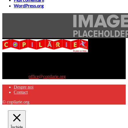
WordPress.org
Site-ul www.copilarie.org este o platformă de tip info-comunicate,
care se adresează
părinţilor interesaţi să descopere abilităţile ascunse sau restante ale
propriilor copii
Contactați-ne:
office@copilarie.org
Despre noi
Contact
© copilarie.org
Închide