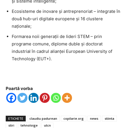
și sisteme inteligente;
Ecosisteme de inovare și antreprenoriat – integrate în
două hub-uri digitale europene și 16 clustere
naționale;
Formarea noii generații de lideri STEM – prin
programe comune, diplome duble și doctorat
industrial în cadrul alianței European University of
Technology (EUT+).
Poartă vorba
ETICHETE
claudiu padurean
copilarie.org
news
stiinta
stiri
tehnoloige
utcn