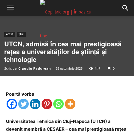
Copilărie.org
Acasă
Știri
UTCN, admisă în cea mai prestigioasă
rețea a universităților de știință și
tehnologie
Scris de
Claudiu Padurean
-
101
25 octombrie 2025
0
Poartă vorba
Universitatea Tehnică din Cluj-Napoca (UTCN) a
devenit membră a CESAER – cea mai prestigioasă rețea