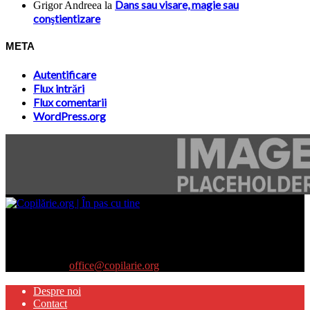
Dans sau visare, magie sau
Grigor Andreea
la
conştientizare
META
Autentificare
Flux intrări
Flux comentarii
WordPress.org
Site-ul www.copilarie.org este o platformă de tip info-comunicate,
care se adresează
părinţilor interesaţi să descopere abilităţile ascunse sau restante ale
propriilor copii
Contactați-ne:
office@copilarie.org
Despre noi
Contact