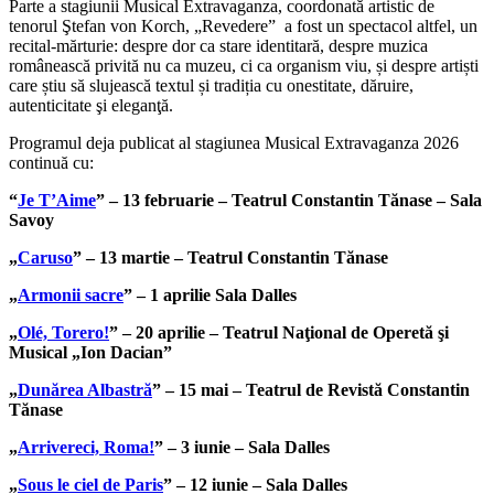
Parte a stagiunii Musical Extravaganza, coordonată artistic de
tenorul Ştefan von Korch, „Revedere” a fost un spectacol altfel, un
recital-mărturie: despre dor ca stare identitară, despre muzica
românească privită nu ca muzeu, ci ca organism viu, și despre artiști
care știu să slujească textul și tradiția cu onestitate, dăruire,
autenticitate şi eleganţă.
Programul deja publicat al stagiunea Musical Extravaganza 2026
continuă cu:
“
Je T’Aime
” – 13 februarie – Teatrul Constantin Tănase – Sala
Savoy
„
Caruso
” – 13 martie – Teatrul Constantin Tănase
„
Armonii sacre
” – 1 aprilie Sala Dalles
„
Olé, Torero!
” – 20 aprilie – Teatrul Naţional de Operetă şi
Musical „Ion Dacian”
„
Dunărea Albastră
” – 15 mai – Teatrul de Revistă Constantin
Tănase
„
Arrivereci, Roma!
” – 3 iunie – Sala Dalles
„
Sous le ciel de Paris
” – 12 iunie – Sala Dalles