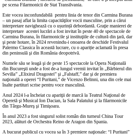
pe scena Filarmonicii de Stat Transilvania.
Este vocea inconfundabilă pentru linia de tenor din Carmina Burana
– un pasaj aflat la limita capacităţilor vocii masculine, prin a cărui
interpretare navighează cu o ușurință debordantă. Graţie manierei de
interpretare acestei lucrări a fost invitat în peste 40 de spectacole de
Carmina Burana, în filarmonicile şi instituţiile de cultură din ţară, dar
şi peste hotare, în 2024 revenindu-i onoarea de deschide Festivalul
Palermo Classica în această lucrare, cu o apariție aclamată în presa
din peninsulă şi din România deopotrivă.
Numele său se leagă şi de peste 15 spectacole la Opera Naţională
din Bucureşti unde a fost de-a lungul vremii invitat în „Bărbierul din
Sevilla” „Elixirul Dragostei” şi „Falstaff,” dar şi de premiera
naţională a operei “I Puritani,” de Vicenzo Belinni, una din cele mai
înalte partituri scrise pentru voce masculină.
Anul 2024 l-a încheiat cu apariţii de marcă la Teatrul Naţional de
Operetă şi Musical Ion Dacian, la Sala Palatului şi la filarmonicile
din Târgu-Mureş şi Timişoara.
În anul 2023 a fost singurul solist român din turneul China Tour
2023, alături de Orchestra Reino de Aragon din Spania.
A bucurat publicul cu vocea sa în 3 premiere naţionale: “I Puritani”