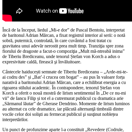
Încă de la început, liedul „Mi-e dor” de Pascal Bentoiu, interpretat
de baritonul Adrian Mărcan, a fixat registrul interior al serii: o notă
sobră, puternică, controlată, în care cuvântul a fost tratat cu
gravitatea unui adevăr nerostit prea mult timp. Tranziţia spre zona
fiorului de dragoste a facut-o compoziţia „Mult mă-ntreabă inima”
de Tiberiu Brediceanu, unde tenorul Ștefan von Korch a adus o
expresivitate caldă, firească şi învăluitoare.
Cântecele haiducești semnate de Tiberiu Brediceanu – „Arde-mi-te-
ai codru des” și „Bat’-l crucea om bogat” – au pus în valoare forța
narativă a baritonului Adrian Mărcan, care a echilibrat energia a cu
rigoarea stilului academic. În contrapondere, tenorul Ștefan von
Korch a oferit o nouă mostră de lirism sentimental în „De ce nu-mi
vii” de Iancu Filip și tot el a cutremurat publicul cu dramatica arie
„Sărmanul lăutar” de Gherase Dendrino. Momente de lirism luminos
au alternat cu cele dramatice, iar plăcută alternanţă timbrală dintre
vocile celor doi solişti au fermecat publicul şi susţinut noblețea
interpretărilor.
Un punct de profunzime aparte l-a constituit „Revedere (Codrule,