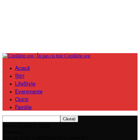
Copilărie.org
Acasă
Știri
LifeStyle
Evenimente
Opinii
Familie
vineri, august 7, 2026
Conectare
Bine ați venit! Autentificați-vă in contul dvs