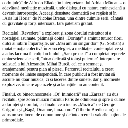
codruțule)” de Alfredo Eliade, în interpretarea lui Adrian Mărcan – o
adevărată meditație muzicală, unde dialogul cu natura eminesciană a
devenit introspecție. Aceeași densitate dramatică s-a regăsit și în
„Aria lui Horia” de Nicolae Bretan, una dintre culmile serii, cântată
cu gravitate și forță interioară, fără patetism gratuit.
Recitalul „Revedere” a explorat şi zona dorului mistuitor și a
nostalgiei asumate. pătimașă doină „Dorința” a amintit tuturor fiorii
dulci ai iubirii împărtăşite, iar „Mai am un singur dor” (G. Șorban) a
mutat emoţia colectivă în zona elegiei, a meditaţiei contemplative şi
a adus lacrima în colţul ochiului. „Sara pe deal” a completat reperele
eminesciene ale serii, într-o delicată şi totuşi puternică interpretare
solistică a lui Alexandru Mihai Burcă, cel ce a semnat şi
aranjamentul pentru pian al piesei. Parcursul recitalului a creat
momente de liniște suspendată, în care publicul a fost invitat să
asculte nu doar muzica, ci și tăcerea dintre sunete, dar şi momente
explozive, în care aplauzele şi aclamaţiile nu au contenit.
Finalul, cu binecunoscutele „Of, Inimioară” sau „Zaraza” au dus
recitalul spre zona muzicii micului Paris de odinioară şi spre o culme
a dorinţei şi dorului, iar finalul ce a inclus „Muzica” de George
Grigoriu și „Bagă, Doamne, luna-n nor” (Tiberiu Brediceanu), a
adus un sentiment de comuniune şi de întoarcere la valorile naţionale
primordiale.