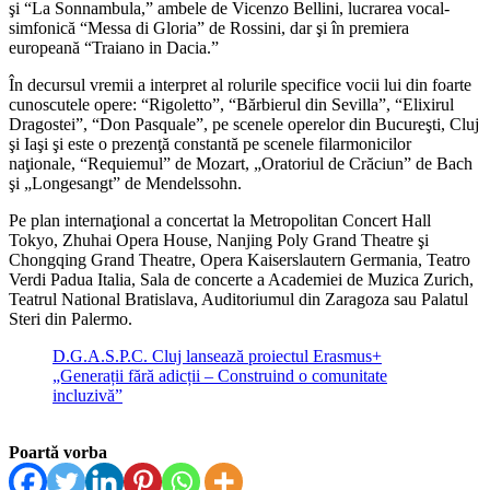
şi “La Sonnambula,” ambele de Vicenzo Bellini, lucrarea vocal-
simfonică “Messa di Gloria” de Rossini, dar şi în premiera
europeană “Traiano in Dacia.”
În decursul vremii a interpret al rolurile specifice vocii lui din foarte
cunoscutele opere: “Rigoletto”, “Bărbierul din Sevilla”, “Elixirul
Dragostei”, “Don Pasquale”, pe scenele operelor din Bucureşti, Cluj
şi Iaşi şi este o prezenţă constantă pe scenele filarmonicilor
naţionale, “Requiemul” de Mozart, „Oratoriul de Crăciun” de Bach
şi „Longesangt” de Mendelssohn.
Pe plan internaţional a concertat la Metropolitan Concert Hall
Tokyo, Zhuhai Opera House, Nanjing Poly Grand Theatre şi
Chongqing Grand Theatre, Opera Kaiserslautern Germania, Teatro
Verdi Padua Italia, Sala de concerte a Academiei de Muzica Zurich,
Teatrul National Bratislava, Auditoriumul din Zaragoza sau Palatul
Steri din Palermo.
D.G.A.S.P.C. Cluj lansează proiectul Erasmus+
„Generații fără adicții – Construind o comunitate
incluzivă”
Poartă vorba