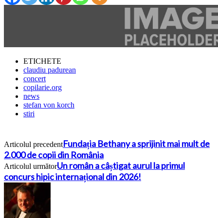
ETICHETE
claudiu padurean
concert
copilarie.org
news
stefan von korch
stiri
Fundația Bethany a sprijinit mai mult de
Articolul precedent
2.000 de copii din România
Un român a câștigat aurul la primul
Articolul următor
concurs hipic internațional din 2026!