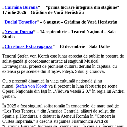
„
Carmina Burana
” – *prima lucrare integrală din stagiune* –
17 iulie 2026 – Grădina de Vară Herăstrău
„
Duelul Tenorilor
” – 6 august – Grădina de Vară Herăstrău
„
Nessun Dorma
” – 14 septembrie – Teatrul Naţional – Sala
Studio
„
Christmas Extravaganza
” – 16 decembrie – Sala Dalles
Tenorul Ştefan von Korch este lunar apreciat de public în postura de
solist-gazdă şi coordonator artistic al stagiunii Musical
Extravaganza, proiect de pionierat cultural derulat în capitală, cu
extensii şi pe scenele din Braşov, Piteşti, Sibiu şi Craiova.
Cu o prezenţă dinamică în viaţa culturală naţională şi nu
numai,
Ştefan von Korch
va fi prezent în luna februarie pe scena
Operei Naţionale din Iaşi în „Văduva veselă 2.0,” în regia lui Andrei
Şerban.
În 2025 a fost singurul solist român în concertele de mare tradiţie
“Los Tres Tenores, ” din America Centrală, alături de solişti din
Spania şi Honduras, a debutat la Ateneul Român în “Concert la
Curtea Imperială,” a deschis stagiunea Filarmonicii Arad cu
“Carmina Burana”, lucrarea sa „semnătură,” în care a şi început anul