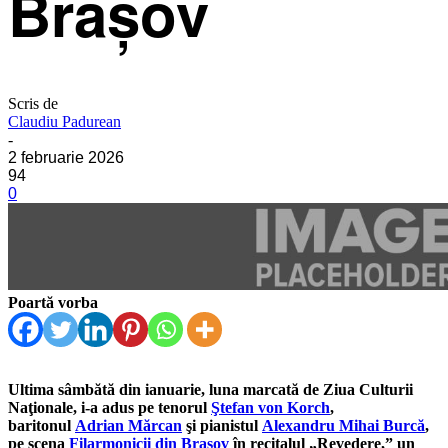
Braşov
Scris de
Claudiu Padurean
-
2 februarie 2026
94
0
Poartă vorba
Ultima sâmbătă din ianuarie, luna marcată de Ziua Culturii
Naţionale, i-a adus pe tenorul
Ştefan von Korch
,
baritonul
Adrian Mărcan
şi pianistul
Alexandru Mihai Burcă
,
pe scena
Filarmonicii din Braşov
în recitalul „Revedere,” un