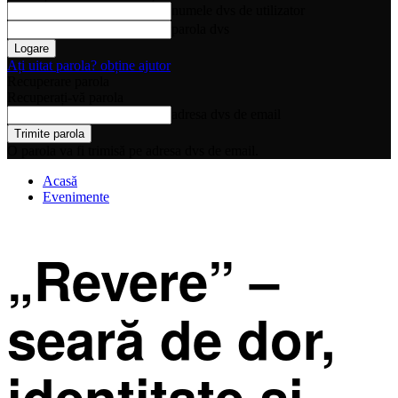
numele dvs de utilizator
parola dvs
Ați uitat parola? obține ajutor
Recuperare parola
Recuperați-vă parola
adresa dvs de email
O parola va fi trimisă pe adresa dvs de email.
Acasă
Evenimente
„Revere” –
seară de dor,
identitate și