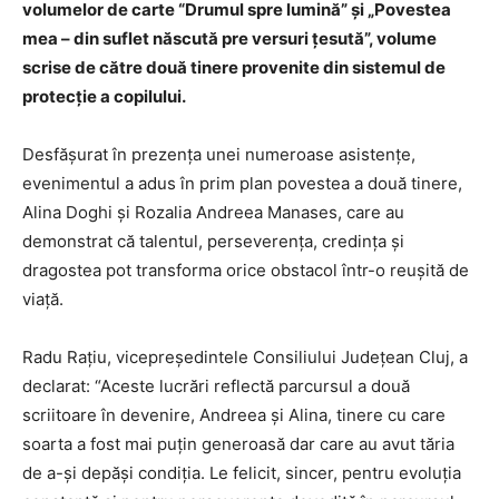
volumelor de carte “Drumul spre lumină” și „Povestea
mea – din suflet născută pre versuri țesută”, volume
scrise de către două tinere provenite din sistemul de
protecție a copilului.
Desfășurat în prezența unei numeroase asistențe,
evenimentul a adus în prim plan povestea a două tinere,
Alina Doghi și Rozalia Andreea Manases, care au
demonstrat că talentul, perseverența, credința și
dragostea pot transforma orice obstacol într-o reușită de
viață.
Radu Rațiu, vicepreședintele Consiliului Județean Cluj, a
declarat: “Aceste lucrări reflectă parcursul a două
scriitoare în devenire, Andreea și Alina, tinere cu care
soarta a fost mai puțin generoasă dar care au avut tăria
de a-și depăși condiția. Le felicit, sincer, pentru evoluția