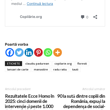
Poartă vorba
ETICHETE
claudiu padurean
copilarie.org
floresti
lansari de carte
manastire
radu ratiu
tauti
Articolul precedent
Articolul următor
Rezultatele Ecce Homo în
90 la sută dintre copiii din
2025: cinci domenii de
România, expuși la
intervenție și peste 1.000
dependența de social-