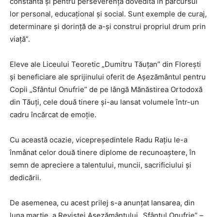
constantă și pentru perseverența dovedită în parcursul
lor personal, educațional și social. Sunt exemple de curaj,
determinare și dorință de a-și construi propriul drum prin
viață”.
Eleve ale Liceului Teoretic „Dumitru Tăuțan” din Florești
și beneficiare ale sprijinului oferit de Așezământul pentru
Copii „Sfântul Onufrie” de pe lângă Mănăstirea Ortodoxă
din Tăuți, cele două tinere și-au lansat volumele într-un
cadru încărcat de emoție.
Cu această ocazie, vicepreședintele Radu Rațiu le-a
înmânat celor două tinere diplome de recunoaștere, în
semn de apreciere a talentului, muncii, sacrificiului și
dedicării.
De asemenea, cu acest prilej s-a anunțat lansarea, din
luna martie, a Revistei Așezământului „Sfântul Onufrie” –