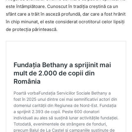
este întâmplătoare. Cunoscut în tradiția creștină ca un
sfânt care a trăit în asceză profundă, dar care a fost hrănit
în chip minunat, el este considerat ocrotitorul celor lipsiți
de protecția părintească.