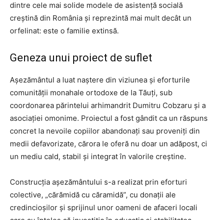
dintre cele mai solide modele de asistență socială
creștină din România și reprezintă mai mult decât un
orfelinat: este o familie extinsă.
Geneza unui proiect de suflet
Așezământul a luat naștere din viziunea și eforturile
comunității monahale ortodoxe de la Tăuți, sub
coordonarea părintelui arhimandrit Dumitru Cobzaru și a
asociației omonime. Proiectul a fost gândit ca un răspuns
concret la nevoile copiilor abandonați sau proveniți din
medii defavorizate, cărora le oferă nu doar un adăpost, ci
un mediu cald, stabil și integrat în valorile creștine.
Construcția așezământului s-a realizat prin eforturi
colective, „cărămidă cu căramidă”, cu donații ale
credincioșilor și sprijinul unor oameni de afaceri locali