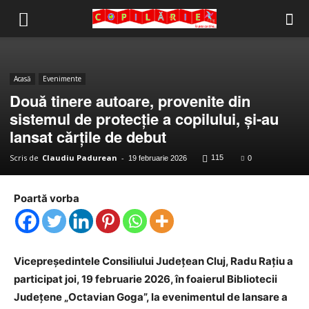
Copilărie.org
Acasă
Evenimente
Două tinere autoare, provenite din
sistemul de protecție a copilului, și-au
lansat cărțile de debut
Scris de
Claudiu Padurean
-
115
19 februarie 2026
0
Poartă vorba
Vicepreședintele Consiliului Judeţean Cluj, Radu Rațiu a
participat joi, 19 februarie 2026, în foaierul Bibliotecii
Județene „Octavian Goga”, la evenimentul de lansare a