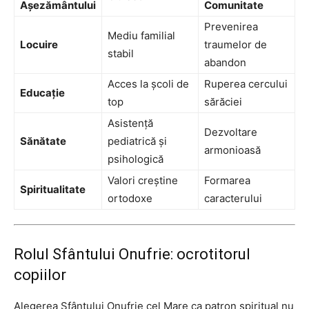
Așezământului
Comunitate
Prevenirea
Mediu familial
Locuire
traumelor de
stabil
abandon
Acces la școli de
Ruperea cercului
Educație
top
sărăciei
Asistență
Dezvoltare
Sănătate
pediatrică și
armonioasă
psihologică
Valori creștine
Formarea
Spiritualitate
ortodoxe
caracterului
Rolul Sfântului Onufrie: ocrotitorul
copiilor
Alegerea Sfântului Onufrie cel Mare ca patron spiritual nu