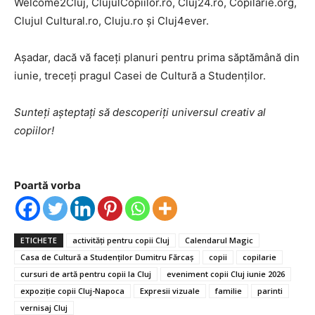
Welcome2Cluj, ClujulCopiilor.ro, Cluj24.ro, Copilarie.org,
Clujul Cultural.ro, Cluju.ro și Cluj4ever.
Așadar, dacă vă faceți planuri pentru prima săptămână din
iunie, treceți pragul Casei de Cultură a Studenților.
Sunteţi așteptaţi să descoperiți universul creativ al
copiilor!
Poartă vorba
ETICHETE
activități pentru copii Cluj
Calendarul Magic
Casa de Cultură a Studenților Dumitru Fărcaș
copii
copilarie
cursuri de artă pentru copii la Cluj
eveniment copii Cluj iunie 2026
expoziție copii Cluj-Napoca
Expresii vizuale
familie
parinti
vernisaj Cluj