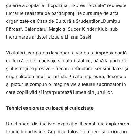
galerie a copilăriei. Expoziția „Expresii vizuale” reunește
lucrările realizate de participanții la cursurile de artă
organizate de Casa de Cultură a Studenților „Dumitru
Fărcaș”, Calendarul Magic și Super Kinder Klub, sub
îndrumarea artistei vizuale Liliana Csaki.
Vizitatorii vor putea descoperi o varietate impresionantă
de lucrări- de la peisaje și naturi statice, până la portrete
și ilustrații expresive – fiecare reflectând sensibilitatea și
originalitatea tinerilor artiști. Privite împreună, desenele
și picturile compun o imagine vie a felului suprinzător în
care copiii văd și interpretează lumea din jurul lor.
Tehnici explorate cu joacă și curiozitate
Un element distinctiv al expoziției îl constituie explorarea
tehnicilor artistice. Copiii au folosit tempera și carioca în