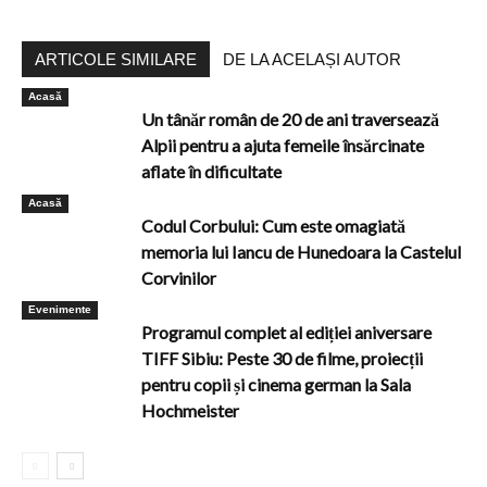
ARTICOLE SIMILARE
DE LA ACELAȘI AUTOR
Acasă
Un tânăr român de 20 de ani traversează
Alpii pentru a ajuta femeile însărcinate
aflate în dificultate
Acasă
Codul Corbului: Cum este omagiată
memoria lui Iancu de Hunedoara la Castelul
Corvinilor
Evenimente
Programul complet al ediției aniversare
TIFF Sibiu: Peste 30 de filme, proiecții
pentru copii și cinema german la Sala
Hochmeister