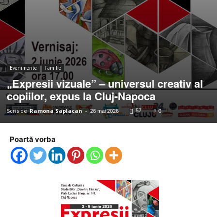
Evenimente
Familie
„Expresii vizuale” – universul creativ al
copiilor, expus la Cluj-Napoca
Scris de
Ramona Saplacan
-
57
26 mai 2026
0
Poartă vorba