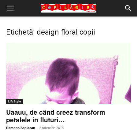
Copilărie.org
Etichetă: design floral copii
LifeStyle
Uaauu, de când creez transform
petalele în fluturi…
-
Ramona Saplacan
3 februarie 2018