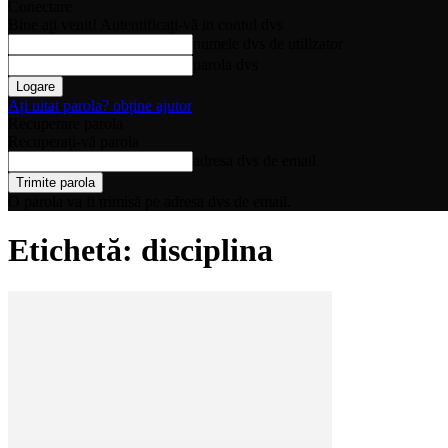
Conectare
Bine ați venit! Autentificați-vă in contul dvs
numele dvs de utilizator
parola dvs
Ați uitat parola? obține ajutor
Recuperare parola
Recuperați-vă parola
adresa dvs de email
O parola va fi trimisă pe adresa dvs de email.
Etichetă: disciplina