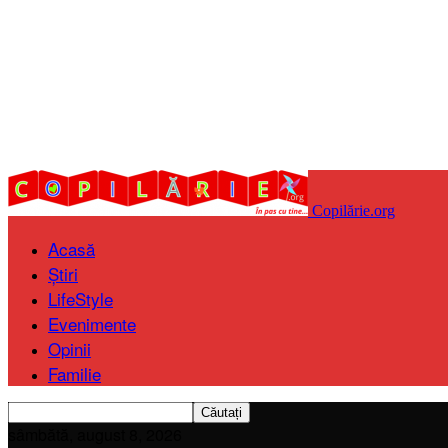
Copilărie.org
Acasă
Știri
LifeStyle
Evenimente
Opinii
Familie
sâmbătă, august 8, 2026