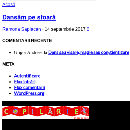
Acasă
Dansăm pe sfoară
Ramona Saplacan
-
14 septembrie 2017
0
COMENTARII RECENTE
Dans sau visare, magie sau conştientizare
Grigor Andreea
la
META
Autentificare
Flux intrări
Flux comentarii
WordPress.org
Site-ul www.copilarie.org este o platformă de tip info-comunicate, car
părinţilor interesaţi să descopere abilităţile ascunse sau restante ale pro