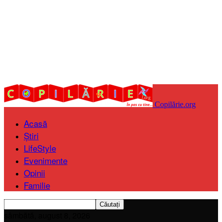
Copilărie.org
Acasă
Știri
LifeStyle
Evenimente
Opinii
Familie
sâmbătă, august 8, 2026