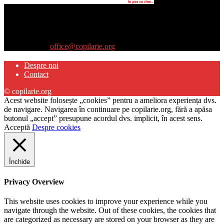
Site-ul www.copilarie.org este o platformă de tip info-comunicate,
care se adresează
părinţilor interesaţi să descopere abilităţile ascunse sau restante ale
propriilor copii
Contactați-ne:
office@copilarie.org
Despre noi
Contact
© copilarie.org
Acest website folosește „cookies” pentru a ameliora experiența dvs.
de navigare. Navigarea în continuare pe copilarie.org, fără a apăsa
butonul „accept” presupune acordul dvs. implicit, în acest sens.
Acceptă
Despre cookies
Închide
Privacy Overview
This website uses cookies to improve your experience while you
navigate through the website. Out of these cookies, the cookies that
are categorized as necessary are stored on your browser as they are