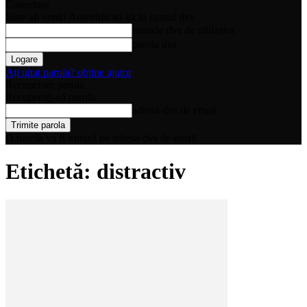
Conectare
Bine ați venit! Autentificați-vă in contul dvs
numele dvs de utilizator
parola dvs
Ați uitat parola? obține ajutor
Recuperare parola
Recuperați-vă parola
adresa dvs de email
O parola va fi trimisă pe adresa dvs de email.
Etichetă: distractiv