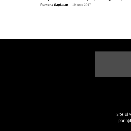
-
Ramona Saplacan
19 iunie 2017
Site-ul
părinţi