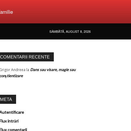
amilie
SÂMBĂTĂ, AUGUST 8, 2026
COMENTARII RECENTE
Grigor Andreea
la
Dans sau visare, magie sau
conştientizare
META
Autentificare
Flux intrări
Flux comentarii