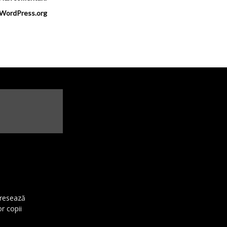
WordPress.org
dresează
or copii