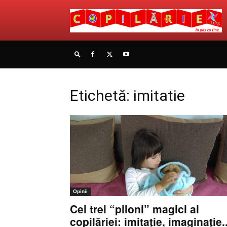
Etichetă: imitatie
Opinii
Cei trei “piloni” magici ai
copilăriei: imitaţie, imaginaţie..