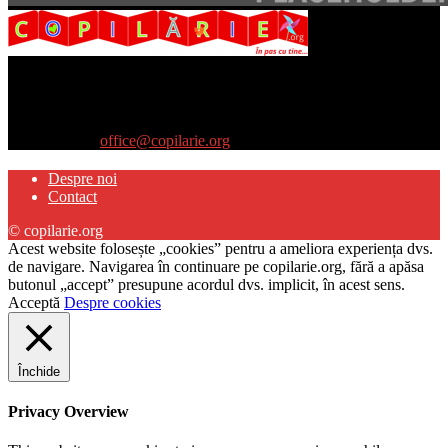
Site-ul www.copilarie.org este o platformă de tip info-comunicate,
care se adresează
părinţilor interesaţi să descopere abilităţile ascunse sau restante ale
propriilor copii
Contactați-ne:
office@copilarie.org
Despre noi
Contact
© copilarie.org
Acest website folosește „cookies” pentru a ameliora experiența dvs.
de navigare. Navigarea în continuare pe copilarie.org, fără a apăsa
butonul „accept” presupune acordul dvs. implicit, în acest sens.
Acceptă
Despre cookies
Închide
Privacy Overview