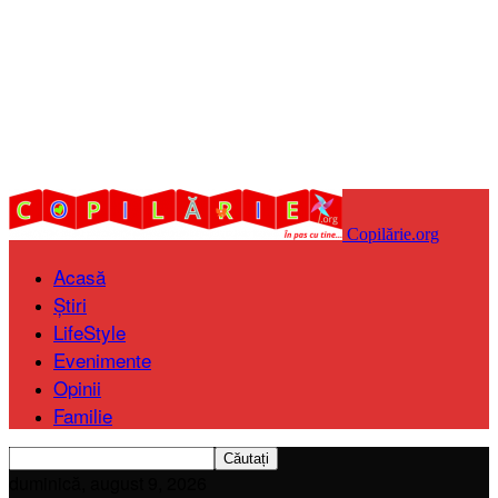
Copilărie.org
Acasă
Știri
LifeStyle
Evenimente
Opinii
Familie
duminică, august 9, 2026