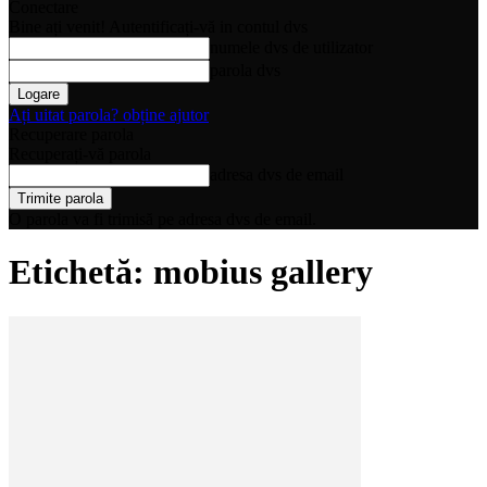
Conectare
Bine ați venit! Autentificați-vă in contul dvs
numele dvs de utilizator
parola dvs
Ați uitat parola? obține ajutor
Recuperare parola
Recuperați-vă parola
adresa dvs de email
O parola va fi trimisă pe adresa dvs de email.
Etichetă: mobius gallery