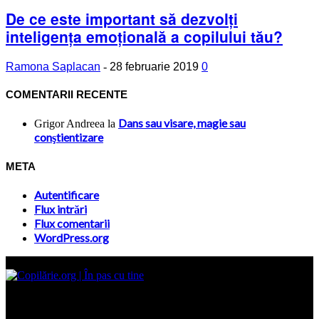
De ce este important să dezvolți
inteligența emoțională a copilului tău?
Ramona Saplacan
-
28 februarie 2019
0
COMENTARII RECENTE
Dans sau visare, magie sau
Grigor Andreea
la
conştientizare
META
Autentificare
Flux intrări
Flux comentarii
WordPress.org
Site-ul www.copilarie.org este o platformă de tip info-comunicate,
care se adresează
părinţilor interesaţi să descopere abilităţile ascunse sau restante ale