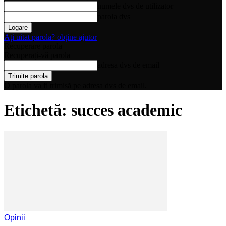
numele dvs de utilizator
parola dvs
Ați uitat parola? obține ajutor
Recuperare parola
Recuperați-vă parola
adresa dvs de email
O parola va fi trimisă pe adresa dvs de email.
Etichetă: succes academic
Opinii