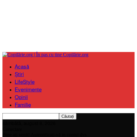
Copilărie.org
Acasă
Știri
LifeStyle
Evenimente
Opinii
Familie
sâmbătă, august 8, 2026
Conectare
Bine ați venit! Autentificați-vă in contul dvs