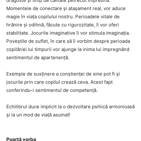
dragoste şi timp de calitate petrecut împreună.
Momentele de conectare şi ataşament real, vor aduce
magie în viaţa copilului nostru. Perioadele vitale de
hrănire şi odihnă, făcute cu rigurozitate, îi vor oferi
stabilitate. Jocurile imaginative îi vor stimula imaginaţia.
Poveştile de suflet, în care să îi vorbim despre perioada
copilăriei lui timpurii vor ajunge la inima lui impregnând
sentimentul de apartenenţă.
Exemple de susţinere a conştienţei de sine pot fi şi
jocurile prin care copilul crează ceva. Acest fapt
conferindu-i sentimentul de competenţă.
Echilibrul duce implicit la o dezvoltare psihică armonioasă
şi la un mod de viaţă asumat!
Poartă vorba