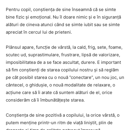
Pentru copil, conştienţa de sine înseamnă că se simte
bine fizic şi emoţional. Nu îl doare nimic şi e în siguranţă
alături de cineva atunci când se simte iubit sau se simte
apreciat în cercul lui de prieteni.
Plânsul apare, funcţie de vârstă, la cald, frig, sete, foame,
scutec ud, suprastimulare, frustrare, lipsă de valorizare,
imposibilitatea de a se face ascultat, durere. E important
să fim conştienţi de starea copilului nostru şi să reglăm
pe cât posibil starea cu o nouă ”conectare”, un nou joc, un
cântecel, o ghiduşie, o nouă modalitate de relaxare, o
acţiune care să îi arate că suntem alături de el, orice
considerăm că îi îmbunătăţeşte starea.
Conştienţa de sine pozitivă a copilului, la orice vârstă, o
putem menţine printr-un ritm de viaţă liniştit, plin de