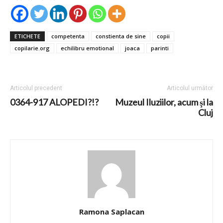
ETICHETE
competenta
constienta de sine
copii
copilarie.org
echilibru emotional
joaca
parinti
Articolul precedent
Articolul următor
0364-917 ALOPEDI?!?
Muzeul Iluziilor, acum şi la
Cluj
Ramona Saplacan