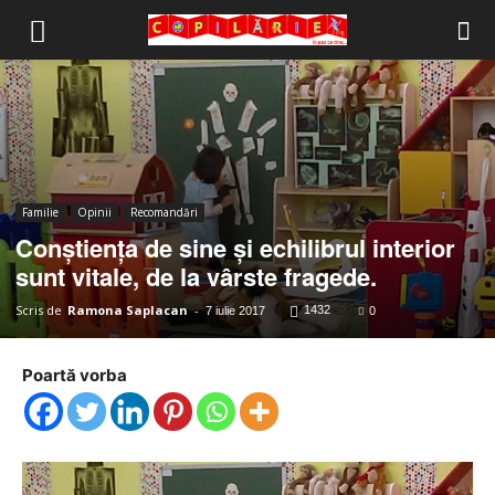
Copilărie.org
Familie
Opinii
Recomandări
Conştienţa de sine şi echilibrul interior
sunt vitale, de la vârste fragede.
Scris de
Ramona Saplacan
-
1432
7 iulie 2017
0
Poartă vorba