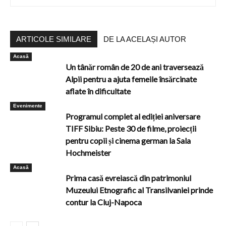
ARTICOLE SIMILARE
DE LA ACELAȘI AUTOR
Acasă
Un tânăr român de 20 de ani traversează
Alpii pentru a ajuta femeile însărcinate
aflate în dificultate
Evenimente
Programul complet al ediției aniversare
TIFF Sibiu: Peste 30 de filme, proiecții
pentru copii și cinema german la Sala
Hochmeister
Acasă
Prima casă evreiască din patrimoniul
Muzeului Etnografic al Transilvaniei prinde
contur la Cluj-Napoca