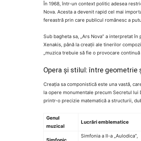
În 1968, într-un context politic adesea restr
Nova. Acesta a devenit rapid cel mai impor
fereastră prin care publicul românesc a putu
Sub bagheta sa, „Ars Nova” a interpretat în 
Xenakis, până la creații ale tinerilor compo
„muzica trebuie să fie o provocare continuă a
Opera și stilul: între geometrie
Creația sa componistică este una vastă, care
la opere monumentale precum Secretul lui Do
printr-o precizie matematică a structurii, du
Genul
Lucrări emblematice
muzical
Simfonia a II-a „Aulodica”,
Simfonic