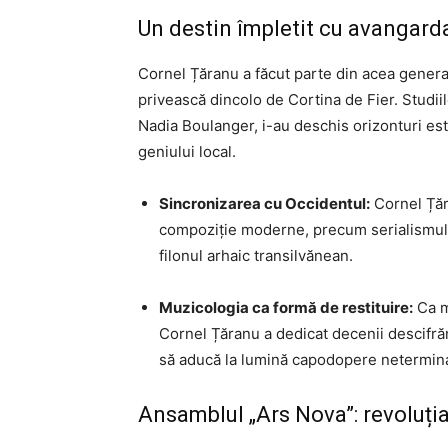
Un destin împletit cu avangar
Cornel Țăranu a făcut parte din acea genera
privească dincolo de Cortina de Fier. Studii
Nadia Boulanger, i-au deschis orizonturi est
geniului local.
Sincronizarea cu Occidentul:
Cornel Țăra
compoziție moderne, precum serialismul s
filonul arhaic transilvănean.
Muzicologia ca formă de restituire:
Ca m
Cornel Țăranu a dedicat decenii descifrăr
să aducă la lumină capodopere neterminate
Ansamblul „Ars Nova”: revoluția