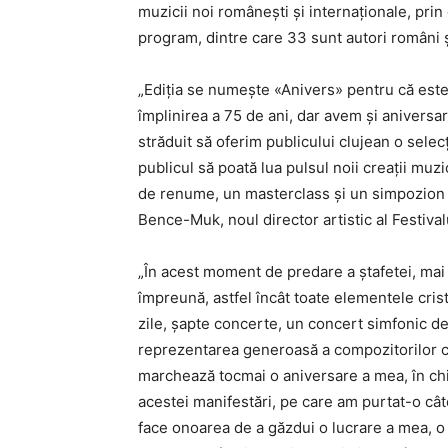
muzicii noi românești și internaționale, prin
program, dintre care 33 sunt autori români și
„Ediția se numește «Anivers» pentru că este
împlinirea a 75 de ani, dar avem și aniversa
străduit să oferim publicului clujean o selec
publicul să poată lua pulsul noii creații mu
de renume, un masterclass și un simpozion de
Bence-Muk, noul director artistic al Festival
„În acest moment de predare a ștafetei, mai di
împreună, astfel încât toate elementele cristal
zile, șapte concerte, un concert simfonic de 
reprezentarea generoasă a compozitorilor clu
marchează tocmai o aniversare a mea, în ch
acestei manifestări, pe care am purtat-o cât
face onoarea de a găzdui o lucrare a mea, o