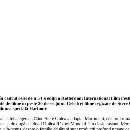
 cadrul celei de-a 54-a ediții a Rotterdam International Film Festiv
e de filme în peste 20 de secțiuni. Cele trei filme regizate de Ste
ecțiunea specială Harbour.
ivat astfel alegerea „Când Stere Gulea a adaptat Moromeții, celebrul rom
intea și de după cel de-al Doilea Război Mondial. Un clasic instant, Mo
e, alb-negru, despre o familie de țărani sunt producții profund umane ca