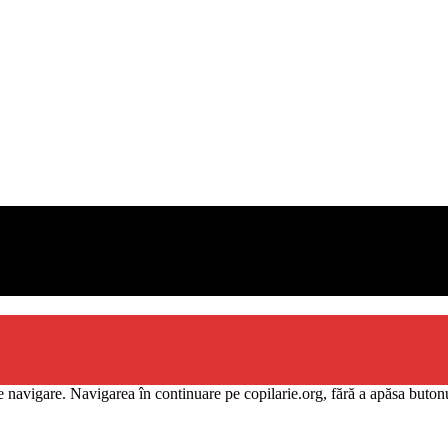
e se adresează
priilor copii
 navigare. Navigarea în continuare pe copilarie.org, fără a apăsa butonu