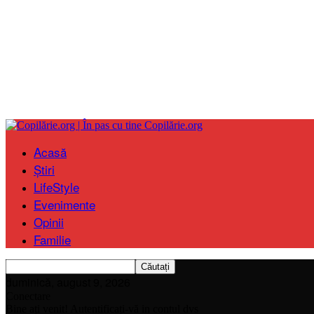
Copilărie.org
Acasă
Știri
LifeStyle
Evenimente
Opinii
Familie
duminică, august 9, 2026
Conectare
Bine ați venit! Autentificați-vă in contul dvs