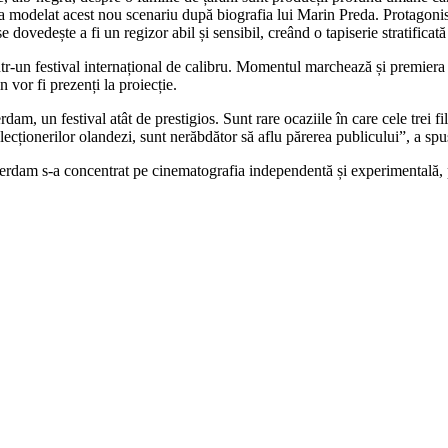
 modelat acest nou scenariu după biografia lui Marin Preda. Protagonistu
dovedește a fi un regizor abil și sensibil, creând o tapiserie stratificat
tr-un festival internațional de calibru. Momentul marchează și premiera i
vor fi prezenți la proiecție.
am, un festival atât de prestigios. Sunt rare ocaziile în care cele trei 
lecționerilor olandezi, sunt nerăbdător să aflu părerea publicului”, a sp
terdam s-a concentrat pe cinematografia independentă și experimentală, pr