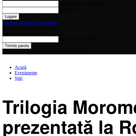
numele dvs de utilizator
parola dvs
Ați uitat parola? obține ajutor
Recuperare parola
Recuperați-vă parola
adresa dvs de email
O parola va fi trimisă pe adresa dvs de email.
Acasă
Evenimente
Știri
Trilogia Morome
prezentată la R