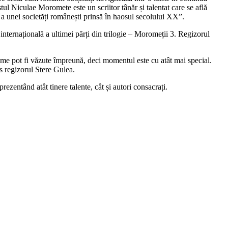
l Niculae Moromete este un scriitor tânăr și talentat care se află
ă a unei societăți românești prinsă în haosul secolului XX”.
nternațională a ultimei părți din trilogie – Moromeții 3. Regizorul
filme pot fi văzute împreună, deci momentul este cu atât mai special.
us regizorul Stere Gulea.
ezentând atât tinere talente, cât și autori consacrați.