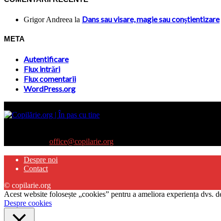
Dans sau visare, magie sau conştientizare
Grigor Andreea
la
META
Autentificare
Flux intrări
Flux comentarii
WordPress.org
Site-ul www.copilarie.org este o platformă de tip info-comunicate, car
părinţilor interesaţi să descopere abilităţile ascunse sau restante ale pro
Contactați-ne:
office@copilarie.org
Despre noi
Contact
© copilarie.org
Acest website folosește „cookies” pentru a ameliora experiența dvs. de
Despre cookies