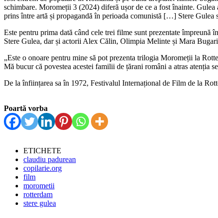
schimbare. Moromeții 3 (2024) diferă ușor de ce a fost înainte. Gulea a
prins între artă și propagandă în perioada comunistă […] Stere Gulea se 
Este pentru prima dată când cele trei filme sunt prezentate împreună în
Stere Gulea, dar și actorii Alex Călin, Olimpia Melinte și Mara Bugarin 
„Este o onoare pentru mine să pot prezenta trilogia Moromeții la Rotterd
Mă bucur că povestea acestei familii de țărani români a atras atenția se
De la înființarea sa în 1972, Festivalul Internațional de Film de la Rot
Poartă vorba
ETICHETE
claudiu padurean
copilarie.org
film
morometii
rotterdam
stere gulea