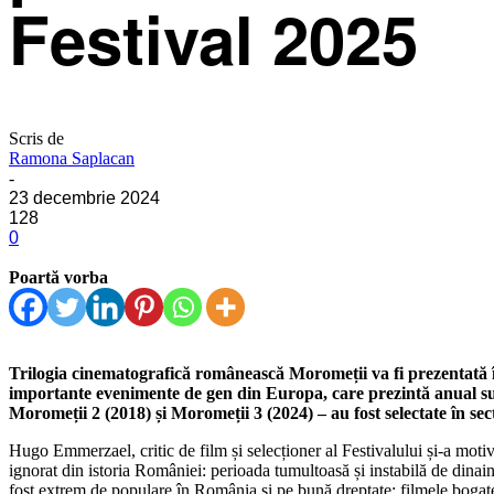
Festival 2025
Scris de
Ramona Saplacan
-
23 decembrie 2024
128
0
Poartă vorba
Trilogia cinematografică românească Moromeții va fi prezentată în
importante evenimente de gen din Europa, care prezintă anual sut
Moromeții 2 (2018) și Moromeții 3 (2024) – au fost selectate în s
Hugo Emmerzael, critic de film și selecționer al Festivalului și-a mot
ignorat din istoria României: perioada tumultoasă și instabilă de dina
fost extrem de populare în România și pe bună dreptate: filmele bogat