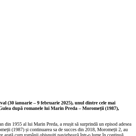
al (30 ianuarie – 9 februarie 2025), unul dintre cele mai
re Gulea după romanele lui Marin Preda – Moromeții (1987),
an din 1955 al lui Marin Preda, a reușit să surprindă un episod adesea
romeții (1987) și continuarea sa de succes din 2018, Moromeții 2, au
re arată cum românii obișnuiți navighează într-o lume în continuă