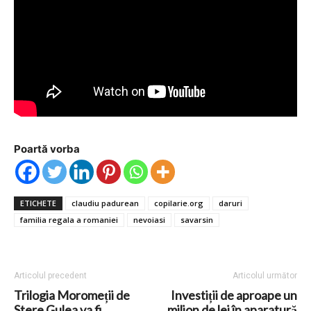
Poartă vorba
ETICHETE
claudiu padurean
copilarie.org
daruri
familia regala a romaniei
nevoiasi
savarsin
Articolul precedent
Articolul următor
Trilogia Moromeții de
Investiții de aproape un
Stere Gulea va fi
milion de lei în aparatură