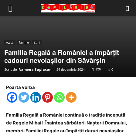
Copilărie.org
Acasă
Familie
Știri
Familia Regală a României a împărțit
cadouri nevoiașilor din Săvârșin
Scris de
Ramona Saplacan
-
126
24 decembrie 2024
0
Poartă vorba
Familia Regală a României continuă o tradiție începută
de Regele Mihai I. Înaintea sărbătorii Nașterii Domnului,
membrii Familiei Regale au împărțit daruri nevoiașilor