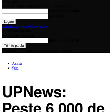
Conectare
Bine ați venit! Autentificați-vă in contul dvs
numele dvs de utilizator
parola dvs
Ați uitat parola? obține ajutor
Recuperare parola
Recuperați-vă parola
adresa dvs de email
O parola va fi trimisă pe adresa dvs de email.
Acasă
Știri
UPNews:
Peste 6 000 de