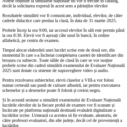
Notele obținute la simulările naționale nu vor fi trecute în catalog,
decât la solicitarea expresă în acest sens a părinților elevilor
Rezultatele simulării vor fi comunicate, individual, elevilor, de către
cadrele didactice care predau la clasă, în data de 31 martie 2025.
Probele încep la ora 9:00, iar accesul elevilor în săli este permis până
la ora 8:30. Elevii vor fi așezați câte unul în bancă, în ordine
alfabetică, pe centru de examen.
Timpul alocat elaborării unei lucrări scrise este de două ore, din
momentul în care s-a încheiat completarea casetei de identificare din
broșura cu subiecte. Toate sălile de clasă în care se vor susține
probele scrise din cadrul simulării examenului de Evaluare Națională
2025 sunt dotate cu sisteme de supraveghere video și audio.
Pentru rezolvarea subiectelor, elevii claselor a VIII-a vor folosi
numai cerneală sau pastă de culoare albastră, iar pentru executarea
schemelor și a desenelor poate fi folosit și creion negru.
Și în această sesiune a simulării examenului de Evaluare Națională
lucrările elevilor de la fiecare probă de examen vor fi scanate și
încărcate pe platforma națională destinată evaluării digitalizate a
lucrărilor scrise. Urmează ca acestea să fie evaluate, aleatoriu, de
către profesori evaluatori, din alte județe, decât cel de proveniență a
lucrărilor.