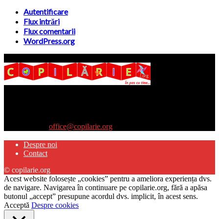
Autentificare
Flux intrări
Flux comentarii
WordPress.org
Site-ul www.copilarie.org este o platformă de tip info-comunicate,
care se adresează
părinţilor interesaţi să descopere abilităţile ascunse sau restante ale
propriilor copii
Contactați-ne:
office@copilarie.org
Despre noi
Contact
© copilarie.org
Acest website folosește „cookies” pentru a ameliora experiența dvs.
de navigare. Navigarea în continuare pe copilarie.org, fără a apăsa
butonul „accept” presupune acordul dvs. implicit, în acest sens.
Acceptă
Despre cookies