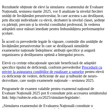
Rezultatele obținute de elevi la simularea
examenului de Evaluare
Națională, sesiunea martie 2025, vor fi analizate la nivelul fiecărei
unități de învățământ preuniversitar, în care acestea s-au desfășurat,
prin discuții individuale cu elevii, dezbateri la nivelul clasei, ședințe
cu părinții, precum și la nivelul consiliului profesoral, în vederea
adoptării unor măsuri imediate pentru îmbunătățirea performanțelor
școlare
.
În acord cu prevederile legale în vigoare, comisiile din unitățile de
învățământ preuniversitar în care se desfășoară simulările
examenelor naționale îndeplinesc atribuții specifice și asigură
organizarea și desfășurarea optimă a întregului proces.
Elevii cu cerințe educaționale speciale beneficiază de adaptări
specifice tipului de deficiență, conform prevederilor
Procedurii cu
privire la asigurarea condițiilor de egalizare a șanselor
pentru elevii
cu deficiențe de vedere, deficiențe de auz și tulburări de neuro-
dezvoltare, care susțin exa
menele naționale – sesiunea 2025.
Programele de examen valabile pentru examenul național de
Evaluare Națională 2025 pot fi consultate prin accesarea următorului
link:
http://subiecte.edu.ro/2025/simulare/legislatie/
.
„Simularea examenului de Evaluarea Națională constituie o