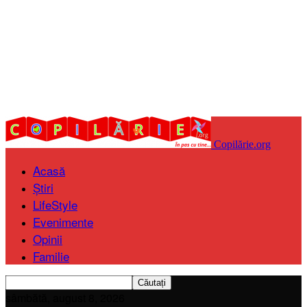
Copilărie.org
Acasă
Știri
LifeStyle
Evenimente
Opinii
Familie
sâmbătă, august 8, 2026