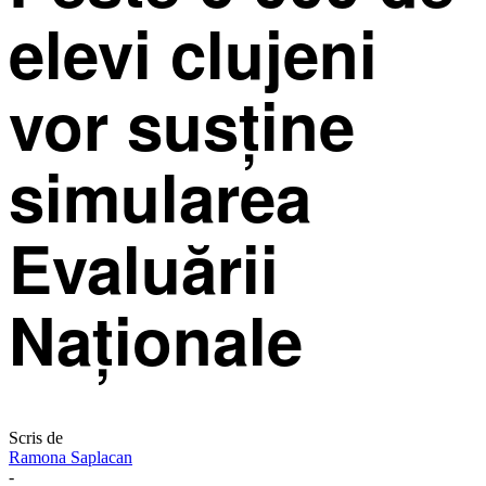
elevi clujeni
vor susține
simularea
Evaluării
Naționale
Scris de
Ramona Saplacan
-