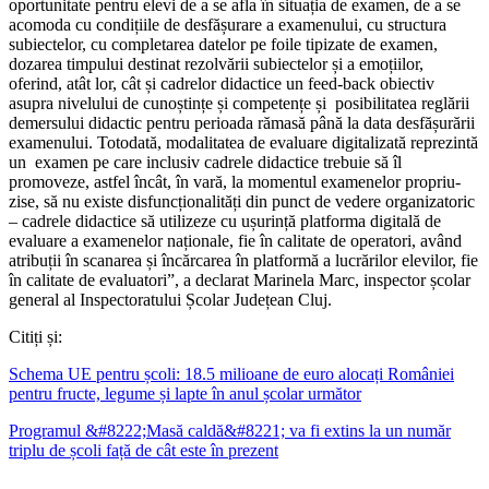
oportunitate pentru elevi de a se afla în situația de examen, de a se
acomoda cu condițiile de desfășurare a examenului, cu structura
subiectelor, cu completarea datelor pe foile tipizate de examen,
dozarea timpului destinat rezolvării subiectelor și a emoțiilor,
oferind, atât lor, cât și cadrelor didactice un feed-back obiectiv
asupra nivelului de cunoștințe și competențe și
posibilitatea reglării
demersului didactic pentru perioada rămasă până la data desfășurării
examenului. Totodată, modalitatea de evaluare digitalizată reprezintă
un
examen pe care inclusiv cadrele didactice trebuie să îl
promoveze, astfel încât, în vară, la momentul examenelor propriu-
zise, să nu existe disfuncționalități din punct de vedere organizatoric
– cadrele didactice să utilizeze cu ușurință platforma digitală de
evaluare a examenelor naționale, fie în calitate de operatori, având
atribuții în scanarea și încărcarea în platformă a lucrărilor elevilor, fie
în calitate de evaluatori”, a declarat Marinela Marc, inspector școlar
general al Inspectoratului Școlar Județean Cluj.
Citiți și:
Schema UE pentru școli: 18.5 milioane de euro alocați României
pentru fructe, legume și lapte în anul școlar următor
Programul &#8222;Masă caldă&#8221; va fi extins la un număr
triplu de școli față de cât este în prezent