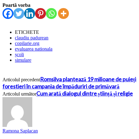
Poartă vorba
ETICHETE
claudiu padurean
copilarie.org
evaluarea nationala
școli
simulare
Romsilva plantează 19 milioane de puieți
Articolul precedent
forestieri în campania de împăduriri de primăvară
Cum arată dialogul dintre știință și religie
Articolul următor
Ramona Saplacan