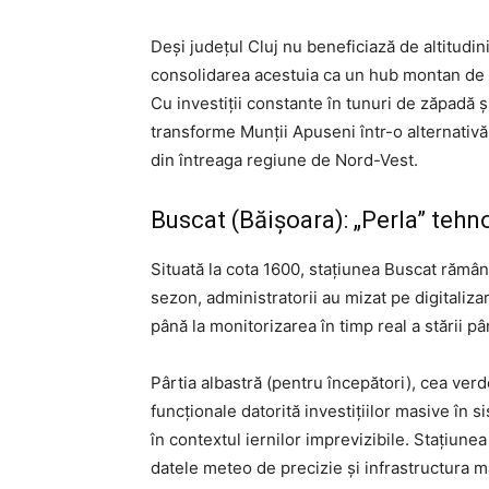
Deși județul Cluj nu beneficiază de altitudin
consolidarea acestuia ca un hub montan de 
Cu investiții constante în tunuri de zăpadă și
transforme Munții Apuseni într-o alternativă 
din întreaga regiune de Nord-Vest.
Buscat (Băișoara): „Perla” tehn
Situată la cota 1600, stațiunea Buscat rămân
sezon, administratorii au mizat pe digitalizar
până la monitorizarea în timp real a stării pâr
Pârtia albastră (pentru începători), cea ver
funcționale datorită investițiilor masive în s
în contextul iernilor imprevizibile. Stațiun
datele meteo de precizie și infrastructura ma