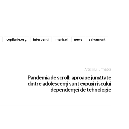
copilarie.org
interventii
marisel
news
salvamont
Articolul următor
Pandemia de scroll: aproape jumătate
dintre adolescenți sunt expuși riscului
dependenței de tehnologie