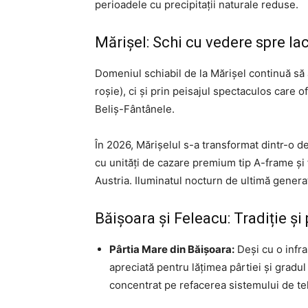
perioadele cu precipitații naturale reduse.
Mărișel: Schi cu vedere spre lac
Domeniul schiabil de la Mărișel continuă să a
roșie), ci și prin peisajul spectaculos care
Beliș-Fântânele.
În 2026, Mărișelul s-a transformat dintr-o d
cu unități de cazare premium tip A-frame și fa
Austria. Iluminatul nocturn de ultimă generaț
Băișoara și Feleacu: Tradiție și
Pârtia Mare din Băișoara:
Deși cu o infra
apreciată pentru lățimea pârtiei și gradul 
concentrat pe refacerea sistemului de te