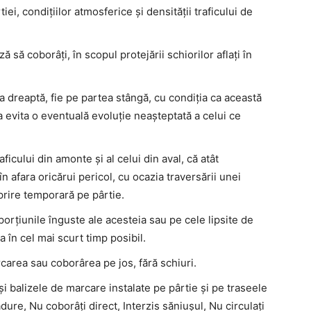
tiei, condițiilor atmosferice și densității traficului de
ă să coborâți, în scopul protejării schiorilor aflați în
tea dreaptă, fie pe partea stângă, cu condiția ca această
a evita o eventuală evoluție neașteptată a celui ce
ficului din amonte și al celui din aval, că atât
în afara oricărui pericol, cu ocazia traversării unei
oprire temporară pe pârtie.
 porțiunile înguste ale acesteia sau pe cele lipsite de
tia în cel mai scurt timp posibil.
rcarea sau coborârea pe jos, fără schiuri.
i balizele de marcare instalate pe pârtie și pe traseele
ure, Nu coborâți direct, Interzis săniușul, Nu circulați