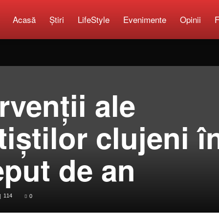
Acasă
Știri
LifeStyle
Evenimente
Opinii
F
Copilărie.org
rvenții ale
știlor clujeni î
eput de an
114
0