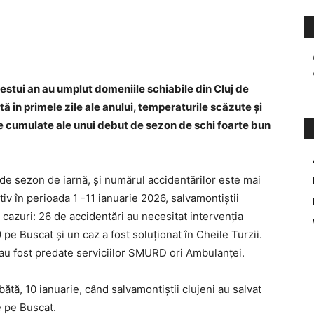
estui an au umplut domeniile schiabile din Cluj de
tă în primele zile ale anului, temperaturile scăzute și
ile cumulate ale unui debut de sezon de schi foarte bun
 de sezon de iarnă, și numărul accidentărilor este mai
ctiv în perioada 1 -11 ianuarie 2026, salvamontiștii
de cazuri: 26 de accidentări au necesitat intervenția
pe Buscat și un caz a fost soluționat în Cheile Turzii.
au fost predate serviciilor SMURD ori Ambulanței.
bătă, 10 ianuarie, când salvamontiștii clujeni au salvat
 pe Buscat.