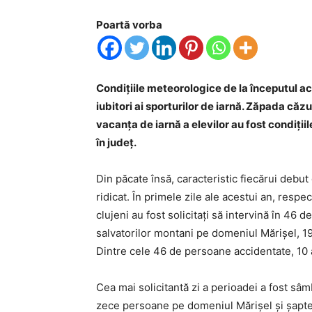
Poartă vorba
Condițiile meteorologice de la începutul ac
iubitori ai sporturilor de iarnă. Zăpada căzu
vacanța de iarnă a elevilor au fost condiți
în județ.
Din păcate însă, caracteristic fiecărui debut
ridicat. În primele zile ale acestui an, respe
clujeni au fost solicitați să intervină în 46 
salvatorilor montani pe domeniul Mărișel, 19 
Dintre cele 46 de persoane accidentate, 10 
Cea mai solicitantă zi a perioadei a fost sâm
zece persoane pe domeniul Mărișel și șapte