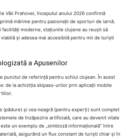
ile Văii Prahovei, începutul anului 2026 confirmă
primă mărime pentru pasionații de sporturi de iarnă.
 facilități moderne, stațiunile clujene au reușit să
viabilă și adesea mai accesibilă pentru mii de turiști
ologizată a Apusenilor
e punctul de referință pentru schiul clujean. În acest
e: de la achiziția skipass-urilor prin aplicații mobile
tiilor.
de (pădure) și cea neagră (pentru experți) sunt complet
istemele de înzăpezire artificială, care au devenit vitale
ea este un exemplu de „simbioză informațională” între
terială, asigurând un flux constant de turiști chiar și în