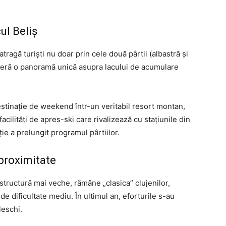
ul Beliș
tragă turiști nu doar prin cele două pârtii (albastră și
 oferă o panoramă unică asupra lacului de acumulare
estinație de weekend într-un veritabil resort montan,
cilități de apres-ski care rivalizează cu stațiunile din
ie a prelungit programul pârtiilor.
 proximitate
structură mai veche, rămâne „clasica” clujenilor,
de dificultate mediu. În ultimul an, eforturile s-au
leschi.