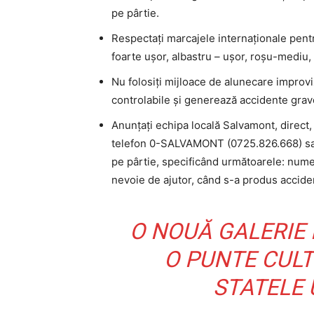
pe pârtie.
Respectați marcajele internaționale pentru
foarte ușor, albastru – ușor, roșu-mediu, n
Nu folosiți mijloace de alunecare improvi
controlabile și generează accidente grav
Anunțați echipa locală Salvamont, direct
telefon 0-SALVAMONT (0725.826.668) sau 
pe pârtie, specificând următoarele: num
nevoie de ajutor, când s-a produs accide
O NOUĂ GALERIE 
O PUNTE CULT
STATELE 