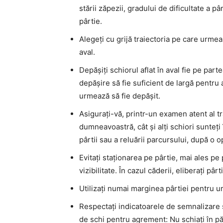
stării zăpezii, gradului de dificultate a pâr
pârtie.
Alegeți cu grijă traiectoria pe care urmeaz
aval.
Depășiți schiorul aflat în aval fie pe par
depășire să fie suficient de largă pentru 
urmează să fie depășit.
Asigurați-vă, printr-un examen atent al tra
dumneavoastră, cât și alți schiori sunteți 
pârtii sau a reluării parcursului, după o 
Evitați staționarea pe pârtie, mai ales pe
vizibilitate. În cazul căderii, eliberați pâr
Utilizați numai marginea pârtiei pentru u
Respectați indicatoarele de semnalizare ș
de schi pentru agrement: Nu schiați în păd