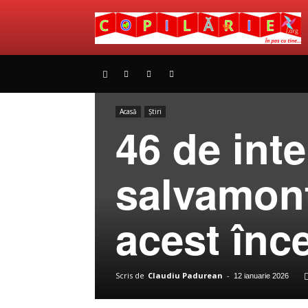
Acasă
Știri
46 de inte
salvamonti
acest înc
Scris de
Claudiu Padurean
-
12 ianuarie 2026