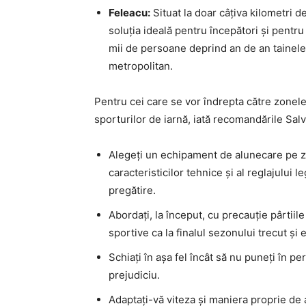
Feleacu:
Situat la doar câțiva kilometri 
soluția ideală pentru începători și pentru
mii de persoane deprind an de an tainele 
metropolitan.
Pentru cei care se vor îndrepta către zonele 
sporturilor de iarnă, iată recomandările Sal
Alegeți un echipament de alunecare pe z
caracteristicilor tehnice și al reglajului l
pregătire.
Abordați, la început, cu precauție pârtiile 
sportive ca la finalul sezonului trecut 
Schiați în așa fel încât să nu puneți în per
prejudiciu.
Adaptați-vă viteza și maniera proprie de a