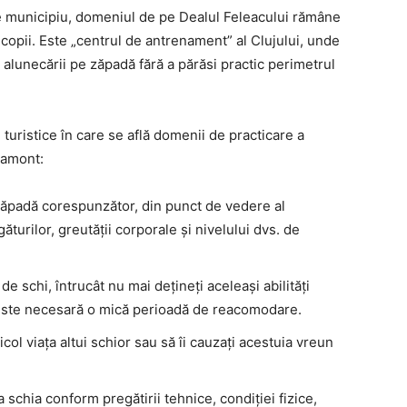
de municipiu, domeniul de pe Dealul Feleacului rămâne
 copii. Este „centrul de antrenament” al Clujului, unde
alunecării pe zăpadă fără a părăsi practic perimetrul
turistice în care se află domenii de practicare a
vamont:
ăpadă corespunzător, din punct de vedere al
egăturilor, greutății corporale și nivelului dvs. de
de schi, întrucât nu mai dețineți aceleași abilități
și este necesară o mică perioadă de reacomodare.
icol viața altui schior sau să îi cauzați acestuia vreun
 schia conform pregătirii tehnice, condiției fizice,