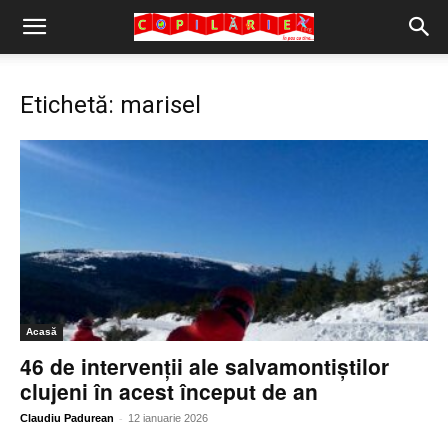
Copilărie.org
Etichetă: marisel
Acasă
46 de intervenții ale salvamontiștilor
clujeni în acest început de an
-
Claudiu Padurean
12 ianuarie 2026