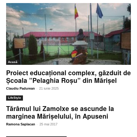
Acasă
Proiect educațional complex, găzduit de
Școala ”Pelaghia Roșu” din Mărișel
-
Claudiu Padurean
21 iunie 2025
LifeStyle
Tărâmul lui Zamolxe se ascunde la
marginea Mărişelului, în Apuseni
-
Ramona Saplacan
25 mai 2017