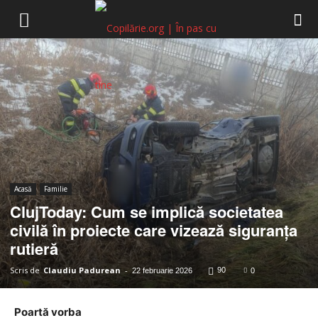
Copilărie.org
Acasă
Familie
ClujToday: Cum se implică societatea
civilă în proiecte care vizează siguranța
rutieră
Scris de
Claudiu Padurean
-
90
22 februarie 2026
0
Poartă vorba