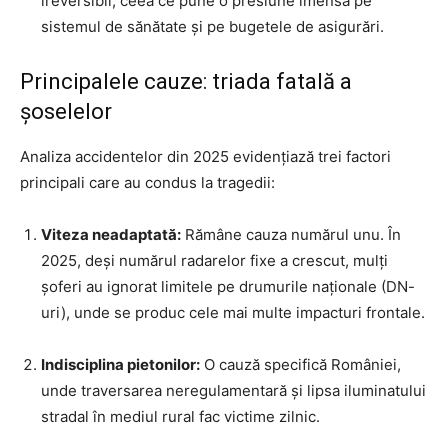
ireversibil, ceea ce pune o presiune imensă pe
sistemul de sănătate și pe bugetele de asigurări.
Principalele cauze: triada fatală a
șoselelor
Analiza accidentelor din 2025 evidențiază trei factori
principali care au condus la tragedii:
Viteza neadaptată:
Rămâne cauza numărul unu. În
2025, deși numărul radarelor fixe a crescut, mulți
șoferi au ignorat limitele pe drumurile naționale (DN-
uri), unde se produc cele mai multe impacturi frontale.
Indisciplina pietonilor:
O cauză specifică României,
unde traversarea neregulamentară și lipsa iluminatului
stradal în mediul rural fac victime zilnic.