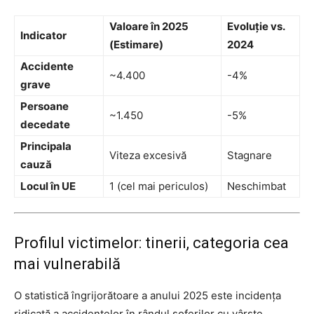
Valoare în 2025
Evoluție vs.
Indicator
(Estimare)
2024
Accidente
~4.400
-4%
grave
Persoane
~1.450
-5%
decedate
Principala
Viteza excesivă
Stagnare
cauză
Locul în UE
1 (cel mai periculos)
Neschimbat
Profilul victimelor: tinerii, categoria cea
mai vulnerabilă
O statistică îngrijorătoare a anului 2025 este incidența
ridicată a accidentelor în rândul șoferilor cu vârste