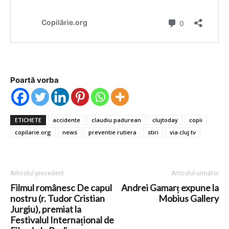
Poartă vorba
ETICHETE
accidente
claudiu padurean
clujtoday
copii
copilarie.org
news
preventie rutiera
stiri
via cluj tv
Articolul precedent
Articolul următor
Filmul românesc De capul
Andrei Gamarț expune la
nostru (r. Tudor Cristian
Mobius Gallery
Jurgiu), premiat la
Festivalul Internațional de