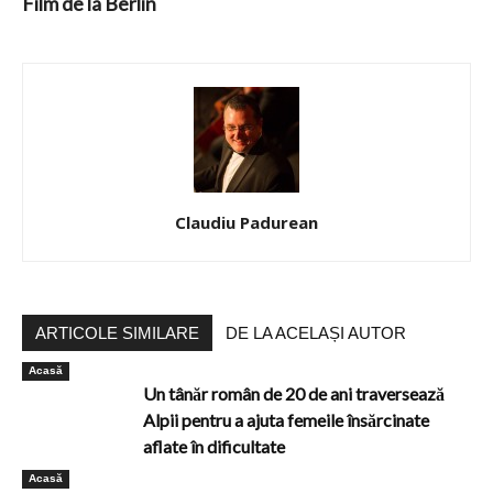
Film de la Berlin
Claudiu Padurean
ARTICOLE SIMILARE
DE LA ACELAȘI AUTOR
Acasă
Un tânăr român de 20 de ani traversează
Alpii pentru a ajuta femeile însărcinate
aflate în dificultate
Acasă