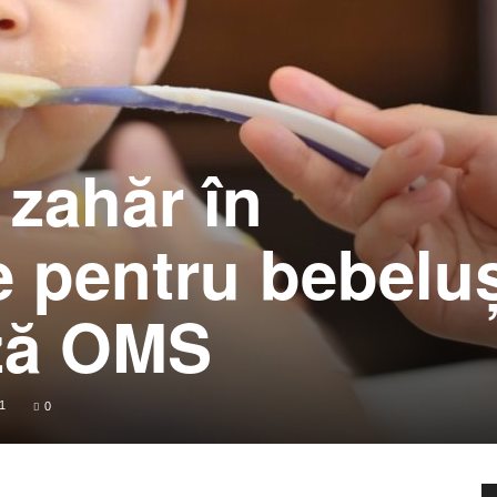
 zahăr în
e pentru bebeluş
ază OMS
1
0