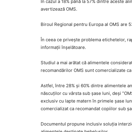
În cazul a 18% până la 57% dintre aceste ali
avertizează OMS.
Biroul Regional pentru Europa al OMS are 
În ceea ce priveşte problema etichetelor, ra
informaţii înşelătoare.
Studiul a mai arătat că alimentele consider
recomandărilor OMS sunt comercializate ca f
Astfel, între 28% şi 60% dintre alimentele a
născuţilor cu vârsta sub şase luni, deşi ”O
exclusiv cu lapte matern în primele şase luni
comercializat ca recomandat copiilor sub şase
Documentul propune inclusiv soluţia interzice
alimentele destinate bebeluşilor.