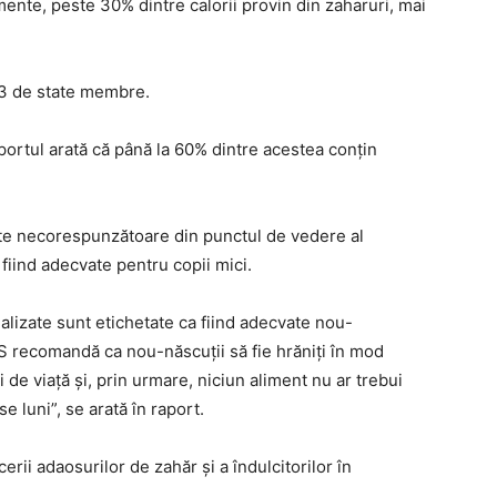
mente, peste 30% dintre calorii provin din zaharuri, mai
53 de state membre.
portul arată că până la 60% dintre acestea conţin
ate necorespunzătoare din punctul de vedere al
iind adecvate pentru copii mici.
nalizate sunt etichetate ca fiind adecvate nou-
MS recomandă ca nou-născuţii să fie hrăniţi în mod
 de viaţă şi, prin urmare, niciun aliment nu ar trebui
 luni”, se arată în raport.
rii adaosurilor de zahăr şi a îndulcitorilor în