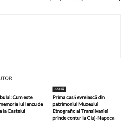
AUTOR
Acasă
bului: Cum este
Prima casă evreiască din
memoria lui Iancu de
patrimoniul Muzeului
 la Castelul
Etnografic al Transilvaniei
prinde contur la Cluj-Napoca