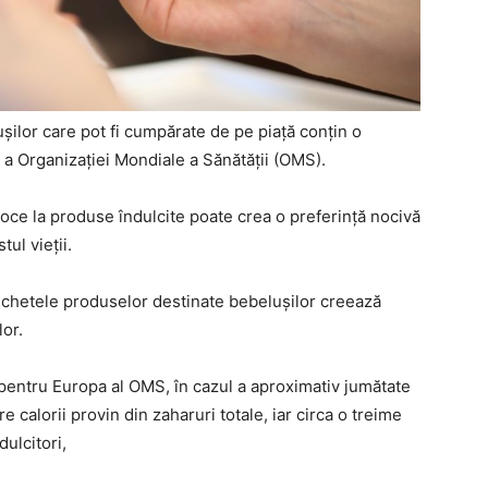
şilor care pot fi cumpărate de pe piaţă conţin o
ă a Organizaţiei Mondiale a Sănătăţii (OMS).
ce la produse îndulcite poate crea o preferinţă nocivă
tul vieţii.
tichetele produselor destinate bebeluşilor creează
lor.
 pentru Europa al OMS, în cazul a aproximativ jumătate
calorii provin din zaharuri totale, iar circa o treime
dulcitori,