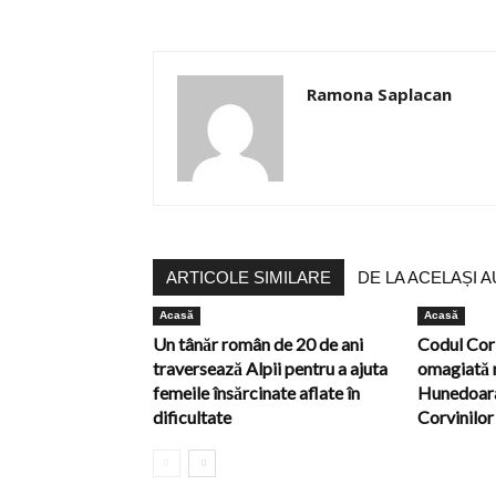
Ramona Saplacan
ARTICOLE SIMILARE
DE LA ACELAȘI 
Acasă
Acasă
Un tânăr român de 20 de ani
Codul Cor
traversează Alpii pentru a ajuta
omagiată 
femeile însărcinate aflate în
Hunedoara
dificultate
Corvinilor