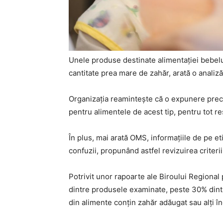
Unele produse destinate alimentaţiei bebelu
cantitate prea mare de zahăr, arată o analiz
Organizaţia reaminteşte că o expunere preco
pentru alimentele de acest tip, pentru tot res
În plus, mai arată OMS, informaţiile de pe e
confuzii, propunând astfel revizuirea criterii
Potrivit unor rapoarte ale Biroului Regional
dintre produsele examinate, peste 30% dintre 
din alimente conţin zahăr adăugat sau alţi în