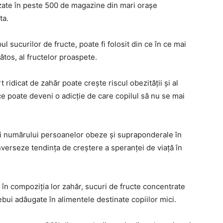
zate în peste 500 de magazine din mari oraşe
ta.
ul sucurilor de fructe, poate fi folosit din ce în ce mai
tos, al fructelor proaspete.
ridicat de zahăr poate creşte riscul obezităţii şi al
ce poate deveni o adicţie de care copilul să nu se mai
erii numărului persoanelor obeze şi supraponderale în
verseze tendinţa de creştere a speranţei de viaţă în
 în compoziţia lor zahăr, sucuri de fructe concentrate
rebui adăugate în alimentele destinate copiilor mici.