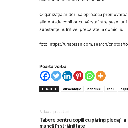
Organizaţia ar dori să oprească promovarea
alimentaţia copiilor cu vârsta între şase lun
substanţe nutritive, preparate la domiciliu.
foto: https://unsplash.com/search/photos/f
Poartă vorba
ETICHETE
alimentaţie
bebeluşi
copil
copi
Articolul precedent
Tabere pentru copiii cu părinți plecați la
muncă în străinătate