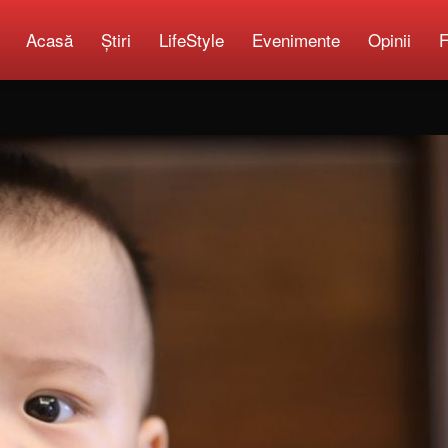
Acasă
Știri
LifeStyle
Evenimente
Opinii
F
Copilărie.org