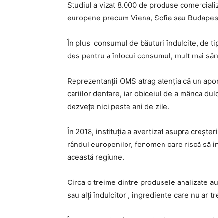
Studiul a vizat 8.000 de produse comerciali
europene precum Viena, Sofia sau Budapes
În plus, consumul de băuturi îndulcite, de tip
des pentru a înlocui consumul, mult mai sănă
Reprezentanţii OMS atrag atenţia că un aport 
cariilor dentare, iar obiceiul de a mânca dul
dezveţe nici peste ani de zile.
În 2018, instituţia a avertizat asupra creşt
rândul europenilor, fenomen care riscă să in
această regiune.
Circa o treime dintre produsele analizate au
sau alţi îndulcitori, ingrediente care nu ar t