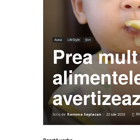
Acasă
LifeStyle
Știri
Prea mult
alimentel
avertize
Scris de
Ramona Saplacan
-
89
22 iulie 2019