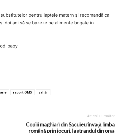
 substitutelor pentru laptele matern şi recomandă ca
i şi doi ani să se bazeze pe alimente bogate în
ood-baby
larie
raport OMS
zahăr
Articolul următor
Copiii maghiari din Săcuieu învață limba
română prin jocuri, la ștrandul din oraș