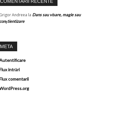
COMENTARII RECENTE
Grigor Andreea
la
Dans sau visare, magie sau
conştientizare
META
Autentificare
Flux intrări
Flux comentarii
WordPress.org