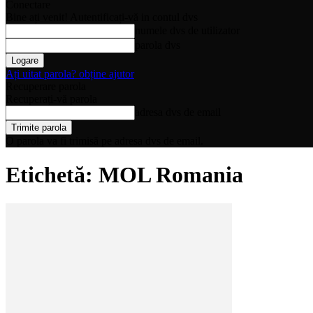
Conectare
Bine ați venit! Autentificați-vă in contul dvs
numele dvs de utilizator
parola dvs
Ați uitat parola? obține ajutor
Recuperare parola
Recuperați-vă parola
adresa dvs de email
O parola va fi trimisă pe adresa dvs de email.
Etichetă: MOL Romania