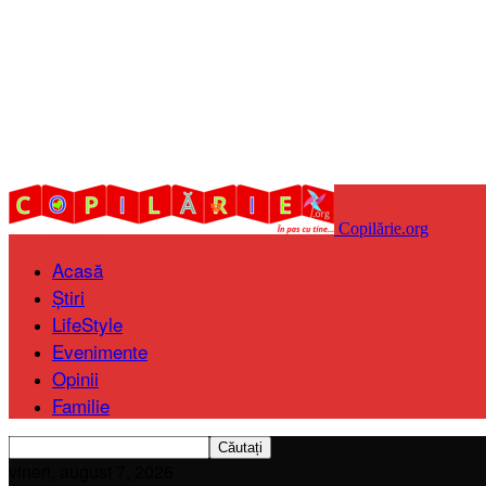
Copilărie.org
Acasă
Știri
LifeStyle
Evenimente
Opinii
Familie
vineri, august 7, 2026