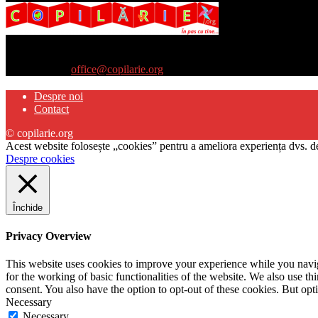
Site-ul www.copilarie.org este o platformă de tip info-comunicate, car
părinţilor interesaţi să descopere abilităţile ascunse sau restante ale pro
Contactați-ne:
office@copilarie.org
Despre noi
Contact
© copilarie.org
Acest website folosește „cookies” pentru a ameliora experiența dvs. de
Despre cookies
Închide
Privacy Overview
This website uses cookies to improve your experience while you naviga
for the working of basic functionalities of the website. We also use t
consent. You also have the option to opt-out of these cookies. But op
Necessary
Necessary