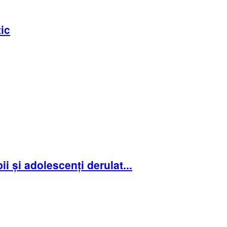
tic
ii și adolescenți derulat...