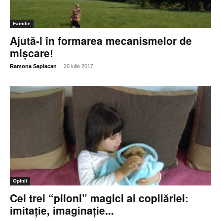
Familie
Ajută-l în formarea mecanismelor de
mişcare!
-
Ramona Saplacan
26 iulie 2017
Opinii
Cei trei “piloni” magici ai copilăriei:
imitaţie, imaginaţie...