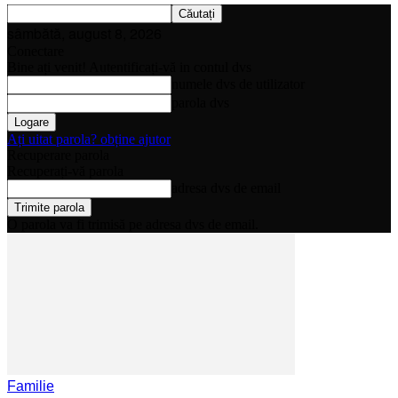
sâmbătă, august 8, 2026
Conectare
Bine ați venit! Autentificați-vă in contul dvs
numele dvs de utilizator
parola dvs
Ați uitat parola? obține ajutor
Recuperare parola
Recuperați-vă parola
adresa dvs de email
O parola va fi trimisă pe adresa dvs de email.
Familie