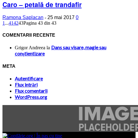
Caro – petală de trandafir
Ramona Saplacan
-
25 mai 2017
0
1
...
41
42
43
Pagina 43 din 43
COMENTARII RECENTE
Dans sau visare, magie sau
Grigor Andreea
la
conştientizare
META
Autentificare
Flux intrări
Flux comentarii
WordPress.org