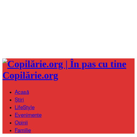
Copilărie.org
Acasă
Știri
LifeStyle
Evenimente
Opinii
Familie