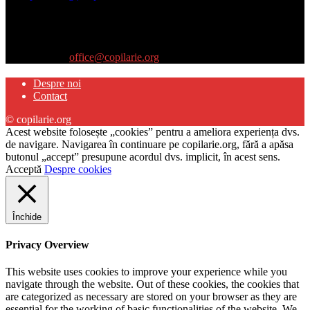
Site-ul www.copilarie.org este o platformă de tip info-comunicate,
care se adresează
părinţilor interesaţi să descopere abilităţile ascunse sau restante ale
propriilor copii
Contactați-ne:
office@copilarie.org
Despre noi
Contact
© copilarie.org
Acest website folosește „cookies” pentru a ameliora experiența dvs.
de navigare. Navigarea în continuare pe copilarie.org, fără a apăsa
butonul „accept” presupune acordul dvs. implicit, în acest sens.
Acceptă
Despre cookies
Închide
Privacy Overview
This website uses cookies to improve your experience while you
navigate through the website. Out of these cookies, the cookies that
are categorized as necessary are stored on your browser as they are
essential for the working of basic functionalities of the website. We